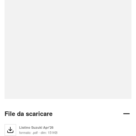
File da scaricare
Listino Suzuki Apr'26
formato: .pdf - dim: 151KB