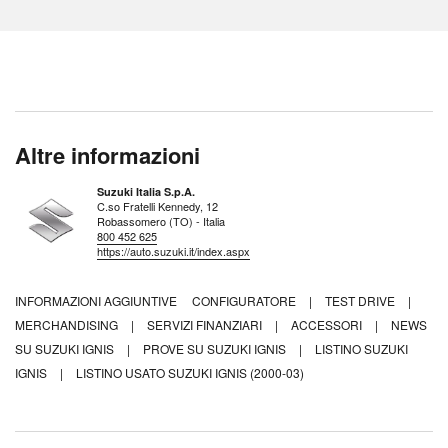
Altre informazioni
Suzuki Italia S.p.A.
C.so Fratelli Kennedy, 12
Robassomero (TO) - Italia
800 452 625
https://auto.suzuki.it/index.aspx
INFORMAZIONI AGGIUNTIVE
CONFIGURATORE
|
TEST DRIVE
|
MERCHANDISING
|
SERVIZI FINANZIARI
|
ACCESSORI
|
NEWS
SU SUZUKI IGNIS
|
PROVE SU SUZUKI IGNIS
|
LISTINO SUZUKI
IGNIS
|
LISTINO USATO SUZUKI IGNIS (2000-03)