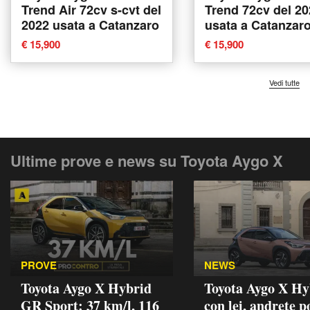
Trend Air 72cv s-cvt del
Trend 72cv del 2
2022 usata a Catanzaro
usata a Catanzar
€ 15,900
€ 15,900
Vedi tutte
Ultime prove e news su Toyota Aygo X
PROVE
NEWS
Toyota Aygo X Hybrid
Toyota Aygo X Hy
GR Sport: 37 km/l, 116
con lei, andrete p