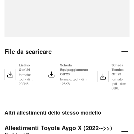
File da scaricare
Listino
Scheda
Scheda
Gen'24
Equipaggiamento
Tecnica
Ott'23
Ott'23
formato:
.pdf - dim:
formato: .pdf - dim:
formato:
292KB
128KB
.pdf - dim:
88KB
Altri allestimenti dello stesso modello
Allestimenti Toyota Aygo X (2022-->>)