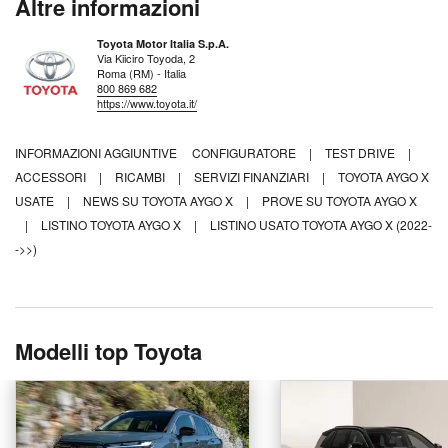
Altre informazioni
Toyota Motor Italia S.p.A.
Via Kiiciro Toyoda, 2
Roma (RM) - Italia
800 869 682
https://www.toyota.it/
INFORMAZIONI AGGIUNTIVE
CONFIGURATORE
|
TEST DRIVE
|
ACCESSORI
|
RICAMBI
|
SERVIZI FINANZIARI
|
TOYOTA AYGO X
USATE
|
NEWS SU TOYOTA AYGO X
|
PROVE SU TOYOTA AYGO X
|
LISTINO TOYOTA AYGO X
|
LISTINO USATO TOYOTA AYGO X (2022-
->>)
Modelli top Toyota