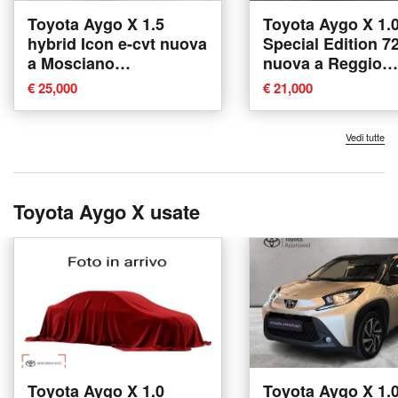
Toyota Aygo X 1.5
Toyota Aygo X 1.
hybrid Icon e-cvt nuova
Special Edition 7
a Mosciano
nuova a Reggio
Sant'Angelo
Calabria
€ 25,000
€ 21,000
Vedi tutte
Toyota Aygo X usate
Toyota Aygo X 1.0
Toyota Aygo X 1.