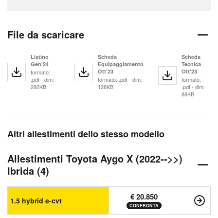
File da scaricare
Listino
Scheda
Scheda
Gen'24
Equipaggiamento
Tecnica
Ott'23
Ott'23
formato:
.pdf - dim:
formato: .pdf - dim:
formato:
292KB
128KB
.pdf - dim:
88KB
Altri allestimenti dello stesso modello
Allestimenti Toyota Aygo X (2022-->>)
Ibrida (4)
€ 20.850
1.5 hybrid e-cvt
CONFRONTA