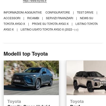
https://www.toyota.it/
INFORMAZIONI AGGIUNTIVE
CONFIGURATORE
|
TEST DRIVE
|
ACCESSORI
|
RICAMBI
|
SERVIZI FINANZIARI
|
NEWS SU
TOYOTA AYGO X
|
PROVE SU TOYOTA AYGO X
|
LISTINO TOYOTA
AYGO X
|
LISTINO USATO TOYOTA AYGO X (2022-->>)
Modelli top Toyota
Toyota
Toyota