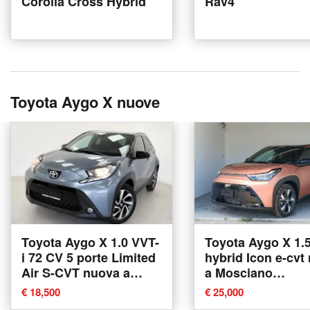
Corolla Cross Hybrid
Rav4
Toyota Aygo X nuove
Toyota Aygo X 1.0 VVT-
Toyota Aygo X 1.
i 72 CV 5 porte Limited
hybrid Icon e-cvt
Air S-CVT nuova a
a Mosciano
Lurate Caccivio
Sant'Angelo
€ 18,500
€ 25,000