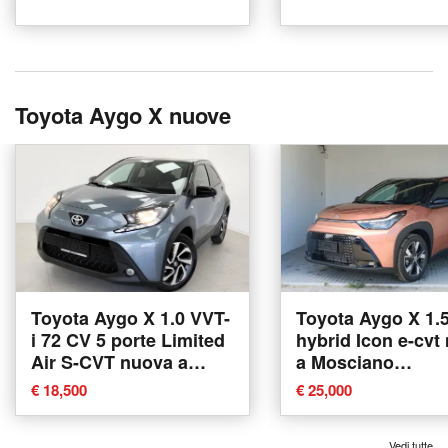
Toyota Aygo X nuove
Toyota Aygo X 1.0 VVT-
Toyota Aygo X 1.
i 72 CV 5 porte Limited
hybrid Icon e-cvt
Air S-CVT nuova a
a Mosciano
Lurate Caccivio
Sant'Angelo
€ 18,500
€ 25,000
Vedi tutte