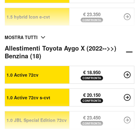
€ 23.350
1.5 hybrid Icon e-cvt
CONFRONTA
MOSTRA TUTTI
Allestimenti Toyota Aygo X (2022-->>)
Benzina (18)
€ 18.950
1.0 Active 72cv
CONFRONTA
€ 20.150
1.0 Active 72cv s-cvt
CONFRONTA
€ 23.450
1.0 JBL Special Edition 72cv
CONFRONTA