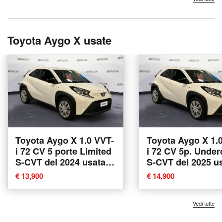
Toyota Aygo X usate
Toyota Aygo X 1.0 VVT-
Toyota Aygo X 1.
i 72 CV 5 porte Limited
i 72 CV 5p. Under
S-CVT del 2024 usata a
S-CVT del 2025 u
Verona
Verona
€ 13,900
€ 14,900
Vedi tutte