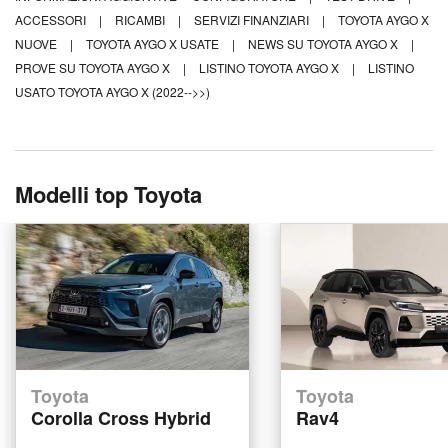
ACCESSORI
|
RICAMBI
|
SERVIZI FINANZIARI
|
TOYOTA AYGO X
NUOVE
|
TOYOTA AYGO X USATE
|
NEWS SU TOYOTA AYGO X
|
PROVE SU TOYOTA AYGO X
|
LISTINO TOYOTA AYGO X
|
LISTINO
USATO TOYOTA AYGO X (2022-->>)
Modelli top Toyota
Toyota
Toyota
Corolla Cross Hybrid
Rav4