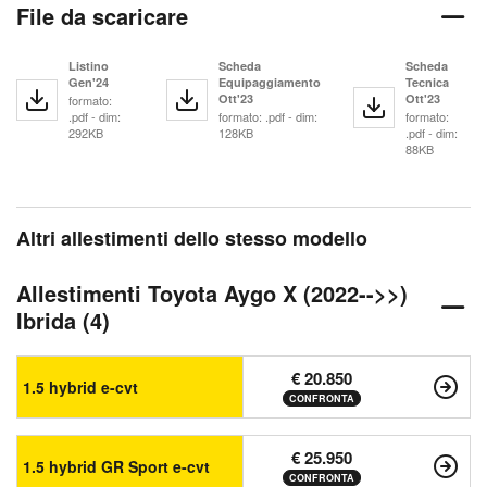
File da scaricare
Listino
Scheda
Scheda
Gen'24
Equipaggiamento
Tecnica
Ott'23
Ott'23
formato:
.pdf - dim:
formato: .pdf - dim:
formato:
292KB
128KB
.pdf - dim:
88KB
Altri allestimenti dello stesso modello
Allestimenti Toyota Aygo X (2022-->>)
Ibrida (4)
€ 20.850
1.5 hybrid e-cvt
CONFRONTA
€ 25.950
1.5 hybrid GR Sport e-cvt
CONFRONTA