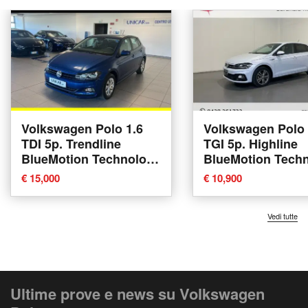
Volkswagen Polo 1.6
Volkswagen Polo 
TDI 5p. Trendline
TGI 5p. Highline
BlueMotion Technology
BlueMotion Tech
del 2019 usata a Alba
del 2020 usata a
€ 15,000
€ 10,900
Conegliano
Vedi tutte
Ultime prove e news su Volkswagen