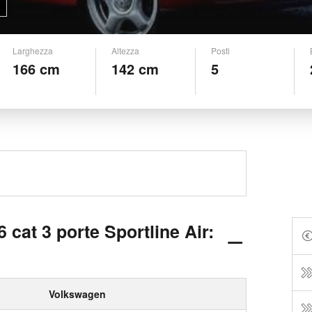
Larghezza
Altezza
Posti
166 cm
142 cm
5
 cat 3 porte Sportline Air:
Volkswagen