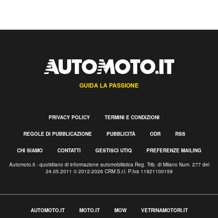
GUIDA LA PASSIONE
PRIVACY POLICY
TERMINI E CONDIZIONI
REGOLE DI PUBBLICAZIONE
PUBBLICITÀ
ODR
RSS
CHI SIAMO
CONTATTI
GESTISCI UTIQ
PREFERENZE MAILING
Automoto.it - quotidiano di informazione automobilistica Reg. Trib. di Milano Num. 277 del
24.05.2011 © 2012-2026 CRM S.r.l. P.Iva 11921100159
AUTOMOTO.IT
MOTO.IT
MOW
VETRINAMOTORI.IT