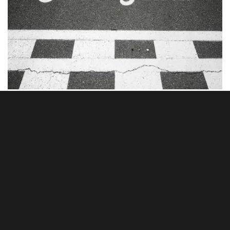
F1, GP Canada 2017: il rafting della Red Bull e
tutte le altre news
9 GIUGNO