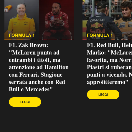
FORMULA 1
FORMULA 1
F1. Zak Brown:
F1. Red Bull, He
"McLaren punta ad
Marko: "McLare
entrambi i titoli, ma
favorita, ma Norr
attenzione ad Hamilton
Piastri si rubera
con Ferrari. Stagione
punti a vicenda. 
serrata anche con Red
approfitteremo"
Bull e Mercedes"
LEGGI
LEGGI