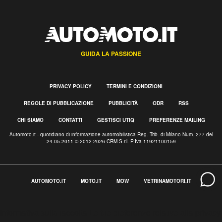
GUIDA LA PASSIONE
PRIVACY POLICY
TERMINI E CONDIZIONI
REGOLE DI PUBBLICAZIONE
PUBBLICITÀ
ODR
RSS
CHI SIAMO
CONTATTI
GESTISCI UTIQ
PREFERENZE MAILING
Automoto.it - quotidiano di informazione automobilistica Reg. Trib. di Milano Num. 277 del
24.05.2011 © 2012-2026 CRM S.r.l. P.Iva 11921100159
AUTOMOTO.IT
MOTO.IT
MOW
VETRINAMOTORI.IT
Informativa sulla raccolta
Le tue preferenze relative alla privacy