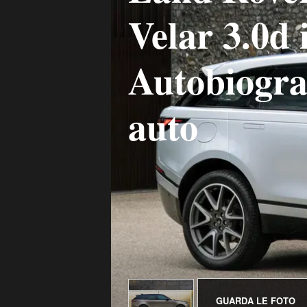
Velar 3.0d
Autobiogr
auto
GUARDA LE FOTO