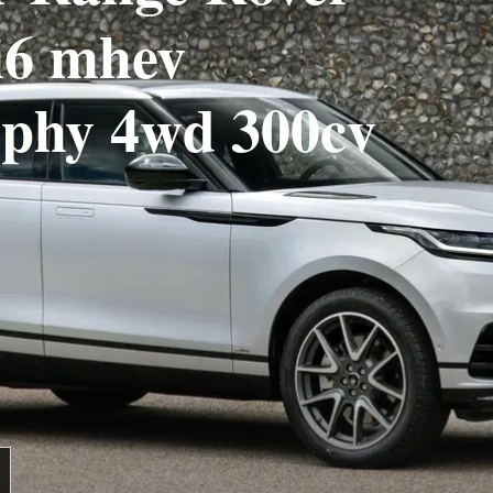
 i6 mhev
aphy 4wd 300cv