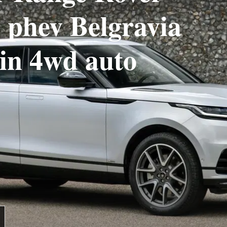
4 phev Belgravia
tin 4wd auto