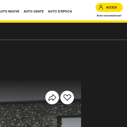
ACCEDI
AUTO NUOVE
AUTO USATE
AUTO D'EPOCA
Area concessionari