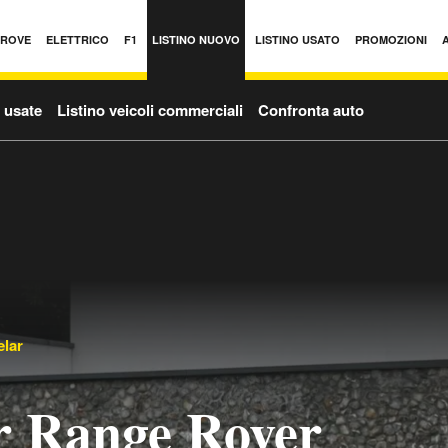
PROVE
ELETTRICO
F1
LISTINO NUOVO
LISTINO USATO
PROMOZIONI
o usate
Listino veicoli commerciali
Confronta auto
elar
r Range Rover