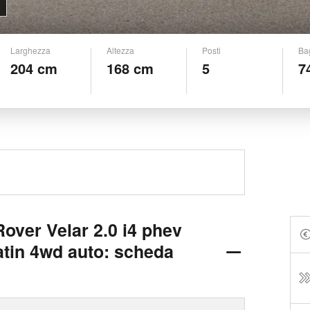
Larghezza
Altezza
Posti
Ba
204 cm
168 cm
5
7
over Velar 2.0 i4 phev
atin 4wd auto: scheda