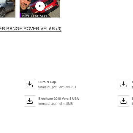
VER RANGE ROVER VELAR (3)
Euro N Cap
formato: .pdf - dim: 593KB
Brochure 2018 Vers 3 USA
formato: .pdf - dim: 8MB