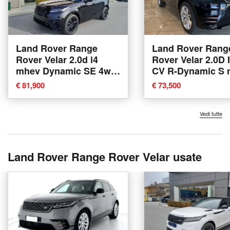
Land Rover Range
Land Rover Rang
Rover Velar 2.0d i4
Rover Velar 2.0D 
mhev Dynamic SE 4wd
CV R-Dynamic S 
204cv auto nuova a
a Agliana
€ 81,900
€ 73,500
Cuneo
Vedi tutte
Land Rover Range Rover Velar usate