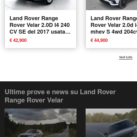
Land Rover Range
Land Rover Rang
Rover Velar 2.0D I4 240
Rover Velar 2.0d i
CV SE del 2017 usata a
mhev S 4wd 204c
Padova
del 2022 usata a
€ 42,900
€ 44,900
Vedi tutte
Ultime prove e news su Land Rover
Range Rover Velar