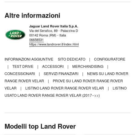
Altre informazioni
Jaguar Land Rover Italia S.p.A.
Via del Serafico, 89 - Palazzina D
00142 Roma (RM) - Italia
06658531
https://www.landrover.it/index.html
INFORMAZIONI AGGIUNTIVE
SITO DEDICATO
|
CONFIGURATORE
|
TEST DRIVE
|
ACCESSORI
|
MERCHANDISING
|
CONCESSIONARI
|
SERVIZI FINANZIARI
|
NEWS SU LAND ROVER
RANGE ROVER VELAR
|
PROVE SU LAND ROVER RANGE ROVER
VELAR
|
LISTINO LAND ROVER RANGE ROVER VELAR
|
LISTINO
USATO LAND ROVER RANGE ROVER VELAR (2017-->>)
Modelli top Land Rover