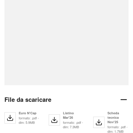
File da scaricare
Euro N'Cap
Listino
Scheda
Mar'26
tecnica
formato: .pdf -
Nov'25
dim: 5.9MB
formato: .pdf -
dim: 7.3MB
formato: .pdf -
dim: 1.7MB