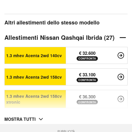
Altri allestimenti dello stesso modello
Allestimenti Nissan Qashqai Ibrida (27)
€ 32.600
1.3 mhev Acenta 2wd 140cv
CONFRONTA
€ 33.100
1.3 mhev Acenta 2wd 158cv
CONFRONTA
1.3 mhev Acenta 2wd 158cv
€ 36.300
xtronic
CONFRONTA
MOSTRA TUTTI
PUBBLICITÀ