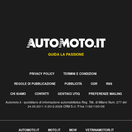
GUIDA LA PASSIONE
PRIVACY POLICY
TERMINI E CONDIZIONI
REGOLE DI PUBBLICAZIONE
PUBBLICITÀ
ODR
RSS
CHI SIAMO
CONTATTI
GESTISCI UTIQ
PREFERENZE MAILING
Automoto.it - quotidiano di informazione automobilistica Reg. Trib. di Milano Num. 277 del
24.05.2011 © 2012-2026 CRM S.r.l. P.Iva 11921100159
AUTOMOTO.IT
MOTO.IT
MOW
VETRINAMOTORI.IT