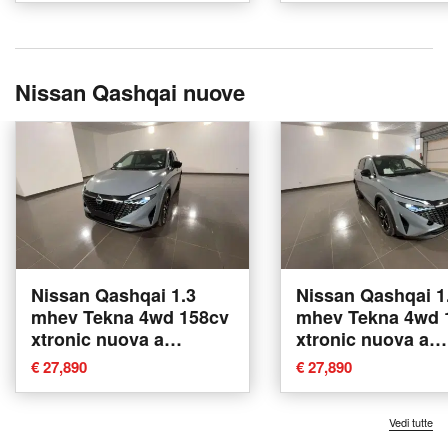
Nissan Qashqai nuove
Nissan Qashqai 1.3
Nissan Qashqai 1
mhev Tekna 4wd 158cv
mhev Tekna 4wd 
xtronic nuova a
xtronic nuova a
Abbiategrasso
Abbiategrasso
€ 27,890
€ 27,890
Vedi tutte