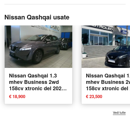
Nissan Qashqai usate
Nissan Qashqai 1.3
Nissan Qashqai 1
mhev Business 2wd
mhev Business 2
158cv xtronic del 2022
158cv xtronic del
usata a Piacenza
usata a Tricase
€ 18,900
€ 23,500
Vedi tutte