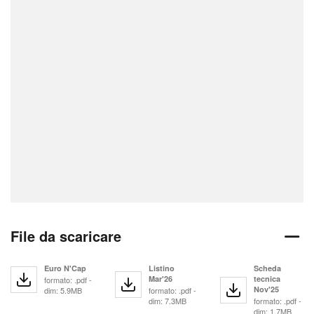
File da scaricare
Euro N'Cap
Listino
Scheda
Mar'26
tecnica
formato: .pdf -
Nov'25
dim: 5.9MB
formato: .pdf -
dim: 7.3MB
formato: .pdf -
dim: 1.7MB