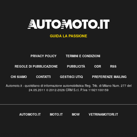
GUIDA LA PASSIONE
PRIVACY POLICY
TERMINI E CONDIZIONI
REGOLE DI PUBBLICAZIONE
PUBBLICITÀ
ODR
RSS
CHI SIAMO
CONTATTI
GESTISCI UTIQ
PREFERENZE MAILING
Automoto.it - quotidiano di informazione automobilistica Reg. Trib. di Milano Num. 277 del
24.05.2011 © 2012-2026 CRM S.r.l. P.Iva 11921100159
AUTOMOTO.IT
MOTO.IT
MOW
VETRINAMOTORI.IT
Informativa sulla raccolta
Le tue preferenze relative alla privacy