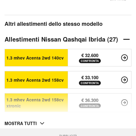
Altri allestimenti dello stesso modello
Allestimenti Nissan Qashqai Ibrida (27)
€ 32.600
1.3 mhev Acenta 2wd 140cv
CONFRONTA
€ 33.100
1.3 mhev Acenta 2wd 158cv
CONFRONTA
1.3 mhev Acenta 2wd 158cv
€ 36.300
xtronic
CONFRONTA
MOSTRA TUTTI