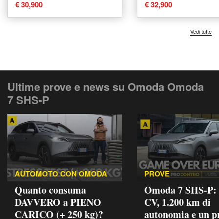
usata a Corciano
usata a Corciano
€ 30,900
€ 32,900
Vedi tutte
Ultime prove e news su Omoda Omoda
7 SHS-P
AUTOMOTO CON OMODA
PROVE
Quanto consuma
Omoda 7 SHS-P: 
DAVVERO a PIENO
CV, 1.200 km di
CARICO (+ 250 kg)?
autonomia e un p