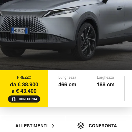
PREZZO
Lunghezza
Larghezza
da € 38.900
466 cm
188 cm
a € 43.400
CONFRONTA
ALLESTIMENTI
CONFRONTA