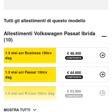
Tutti gli allestimenti di questo modello
Allestimenti Volkswagen Passat Ibrida
(10)
1.5 etsi act Business 150cv
€ 48.450
dsg
CONFRONTA
1.5 etsi act Passat 150cv
€ 44.600
dsg
CONFRONTA
€ 53.900
1.5 etsi act R-Line 150cv dsg
CONFRONTA
MOSTRA TUTTI