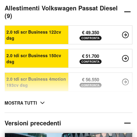
Allestimenti Volkswagen Passat Diesel
(9)
2.0 tdi scr Business 122cv
€ 49.350
dsg
CONFRONTA
2.0 tdi scr Business 150cv
€ 51.700
dsg
CONFRONTA
2.0 tdi scr Business 4motion
€ 56.550
193cv dsg
CONFRONTA
MOSTRA TUTTI
Versioni precedenti