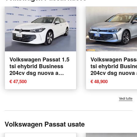
Volkswagen Passat 1.5
Volkswagen Passa
tsi ehybrid Business
tsi ehybrid Busin
204cv dsg nuova a
204cv dsg nuova 
Albano Laziale
Albano Laziale
€ 47,500
€ 48,900
Vedi tutte
Volkswagen Passat usate