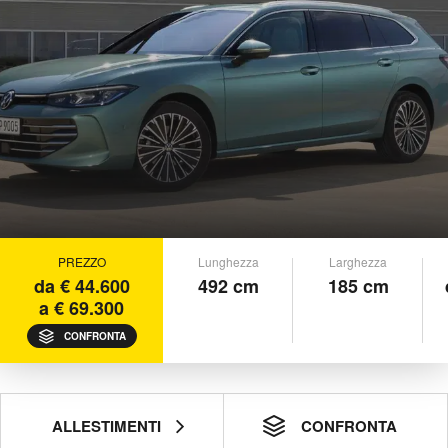
PREZZO
Lunghezza
Larghezza
da € 44.600
492 cm
185 cm
a € 69.300
CONFRONTA
ALLESTIMENTI
CONFRONTA