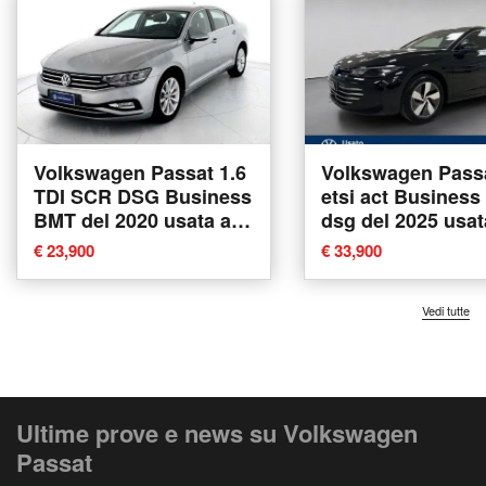
Volkswagen Passat 1.6
Volkswagen Passa
TDI SCR DSG Business
etsi act Business
BMT del 2020 usata a
dsg del 2025 usat
Padova
Arzignano
€ 23,900
€ 33,900
Vedi tutte
Ultime prove e news su Volkswagen
Passat