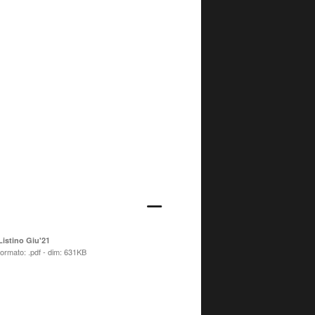
Listino Giu'21
formato: .pdf - dim: 631KB