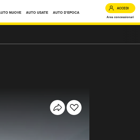
ACCEDI
AUTO NUOVE
AUTO USATE
AUTO D'EPOCA
Area concessionari