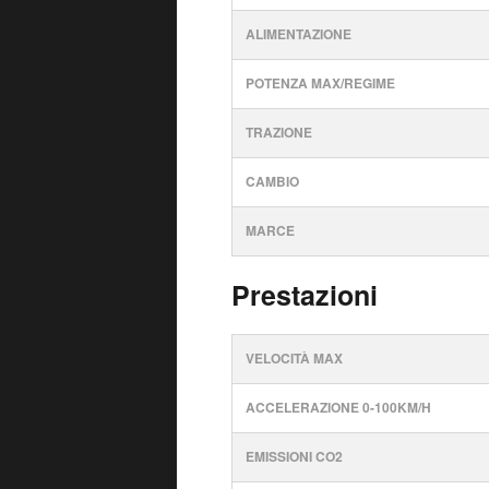
ALIMENTAZIONE
POTENZA MAX/REGIME
TRAZIONE
CAMBIO
MARCE
Prestazioni
VELOCITÀ MAX
ACCELERAZIONE 0-100KM/H
EMISSIONI CO2