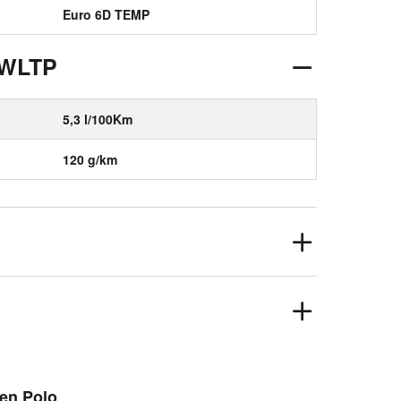
Euro 6D TEMP
 WLTP
5,3 l/100Km
120 g/km
gen Polo