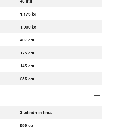
40 litri
1.173 kg
1.000 kg
407 cm
175 cm
145 cm
255 cm
3 cilindri in linea
999 cc