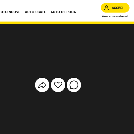
ACCEDI
AUTO NUOVE
AUTO USATE
AUTO D'EPOCA
Area concessionari