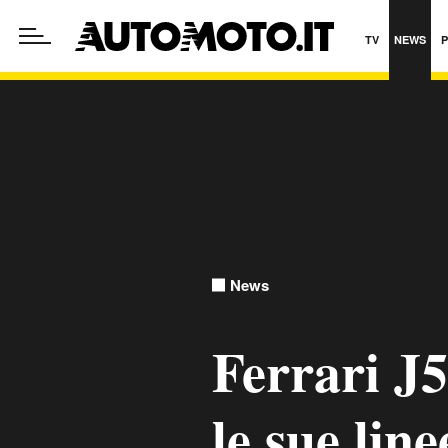
TV
NEWS
News
Ferrari J5
le sue line