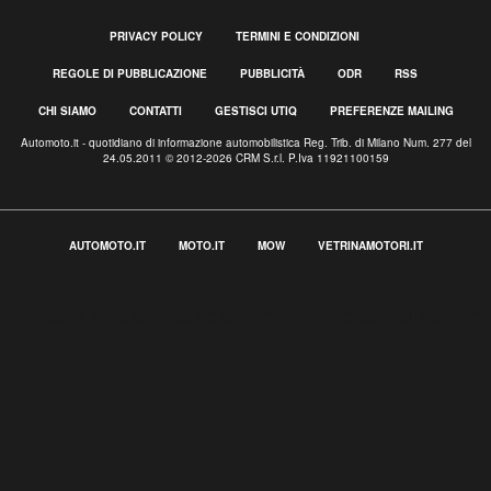
PRIVACY POLICY
TERMINI E CONDIZIONI
REGOLE DI PUBBLICAZIONE
PUBBLICITÀ
ODR
RSS
CHI SIAMO
CONTATTI
GESTISCI UTIQ
PREFERENZE MAILING
Automoto.it - quotidiano di informazione automobilistica Reg. Trib. di Milano Num. 277 del
24.05.2011 © 2012-2026 CRM S.r.l. P.Iva 11921100159
AUTOMOTO.IT
MOTO.IT
MOW
VETRINAMOTORI.IT
Informativa sulla raccolta
Le tue preferenze relative alla privacy