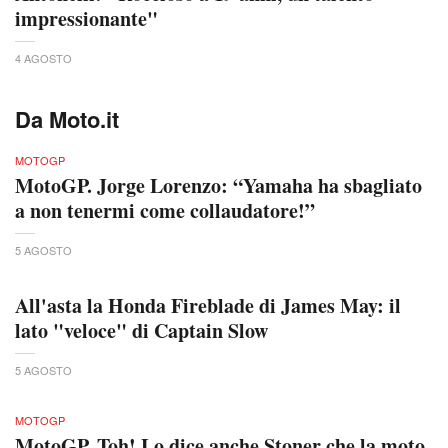
impressionante"
4 AGOSTO
Da Moto.it
MOTOGP
MotoGP. Jorge Lorenzo: “Yamaha ha sbagliato
a non tenermi come collaudatore!”
5 AGOSTO
All'asta la Honda Fireblade di James May: il
lato "veloce" di Captain Slow
5 AGOSTO
MOTOGP
MotoGP. Toh! Lo dice anche Stoner che la moto