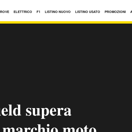
PROVE
ELETTRICO
F1
LISTINO NUOVO
LISTINO USATO
PROMOZIONI
ield supera
l marchio moto