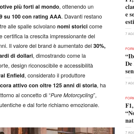
, ottenendo un
cla
otive più forti al mondo
e s
. Davanti restano
,9 su 100 con rating AAA
est
tre alle spalle scivolano
come
nomi storici
7 AG
e certifica la crescita impressionante del
nni. Il valore del brand è aumentato del
30%,
FORM
, dimostrando come la
rdi di dollari
“Ib
De 
rte, design riconoscibile e accessibilità
se
, considerato il produttore
al Enfield
7 AG
, ha
ora attivo con oltre 125 anni di storia
ttorno al concetto di “
”,
Pure Motorcycling
FORM
tentiche e dal forte richiamo emozionale.
F1,
“No
nat
7 AG