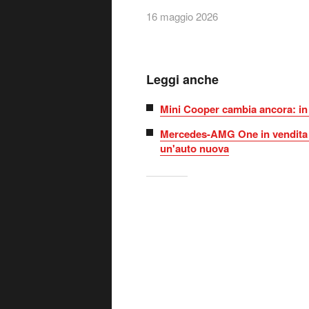
16 maggio 2026
Leggi anche
Mini Cooper cambia ancora: in 
Mercedes-AMG One in vendita d
un'auto nuova