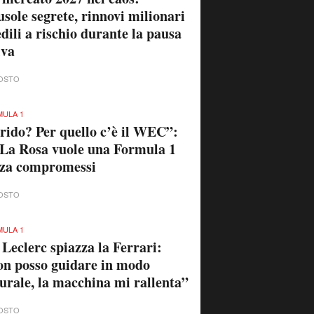
usole segrete, rinnovi milionari
edili a rischio durante la pausa
iva
OSTO
ULA 1
rido? Per quello c’è il WEC”:
La Rosa vuole una Formula 1
nza compromessi
OSTO
ULA 1
 Leclerc spiazza la Ferrari:
n posso guidare in modo
urale, la macchina mi rallenta”
OSTO