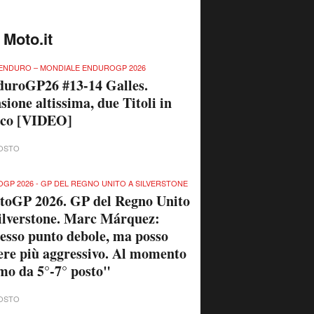
 Moto.it
ENDURO – MONDIALE ENDUROGP 2026
uroGP26 #13-14 Galles.
sione altissima, due Titoli in
ico [VIDEO]
OSTO
GP 2026 - GP DEL REGNO UNITO A SILVERSTONE
toGP 2026. GP del Regno Unito
ilverstone. Marc Márquez:
esso punto debole, ma posso
ere più aggressivo. Al momento
mo da 5°-7° posto"
OSTO