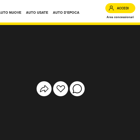
ACCEDI
AUTO NUOVE
AUTO USATE
AUTO D'EPOCA
Area concessionari