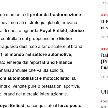
15 D
e un momento di
profonda trasformazione
HUB 
Il 
nuovi mercati e strategie globali, arrivano
ci 
a di queste riguarda
,
Royal Enfield
storico
 controllato dal gruppo indiano
3 GE
Eicher
traguardo destinato a far discutere: il brand
HUB 
nel
,
rti al mondo
settore automotive
Dak
[Pe
 dato emerge dal report
Brand Finance
fin
analisi annuale che valuta solidità,
su
2 GE
chi automobilistici e motociclistici
indi di vendite pure o prestazioni sportive,
Ul
l brand nel mercato internazionale.
FORM
ha conquistato il
oyal Enfield
terzo posto
F1,