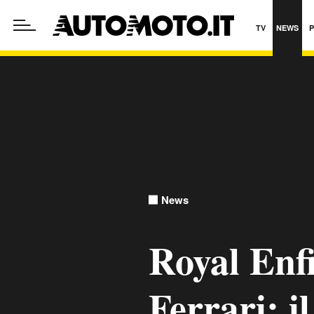
TV
NEWS
News
Royal Enf
Ferrari: i