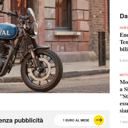
Da
HUB 
End
Ten
bil
8 AG
MOTO
Mo
a S
"St
ess
sia
enza pubblicità
1 EURO AL MESE
7 AG