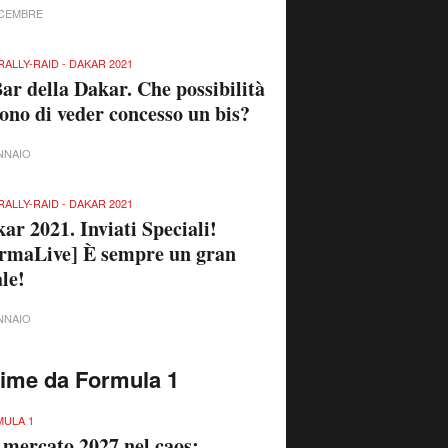
ICEMBRE
RALLY-RAID - DAKAR 2021
Bar della Dakar. Che possibilità
sono di veder concesso un bis?
NNAIO
RALLY-RAID - DAKAR 2021
ar 2021. Inviati Speciali!
rmaLive] È sempre un gran
ale!
NNAIO
time da Formula 1
ULA 1
 mercato 2027 nel caos: