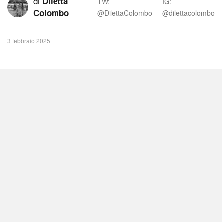
di
Diletta
TW:
IG:
Colombo
@DilettaColombo
@dilettacolombo
3 febbraio 2025