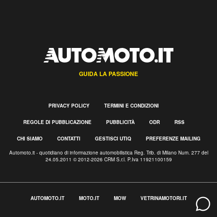
GUIDA LA PASSIONE
PRIVACY POLICY
TERMINI E CONDIZIONI
REGOLE DI PUBBLICAZIONE
PUBBLICITÀ
ODR
RSS
CHI SIAMO
CONTATTI
GESTISCI UTIQ
PREFERENZE MAILING
Automoto.it - quotidiano di informazione automobilistica Reg. Trib. di Milano Num. 277 del
24.05.2011 © 2012-2026 CRM S.r.l. P.Iva 11921100159
AUTOMOTO.IT
MOTO.IT
MOW
VETRINAMOTORI.IT