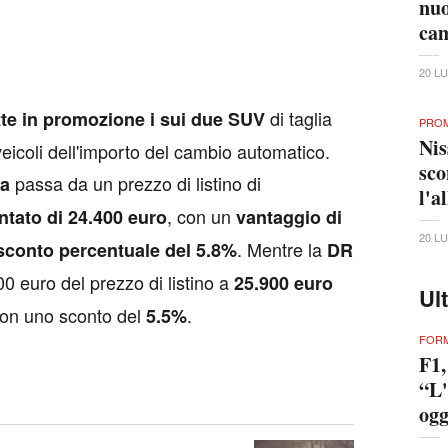
nuo
cam
20 L
di taglia
te in promozione i sui due SUV
PRO
Nis
eicoli dell'importo del cambio automatico.
sco
passa da un prezzo di listino di
na
l'a
, con un
ntato di 24.400 euro
vantaggio di
20 L
. Mentre la
sconto percentuale del 5.8%
DR
0 euro del prezzo di listino a
25.900 euro
Ul
on uno sconto del
.
5.5%
FORM
F1,
“L'
ogg