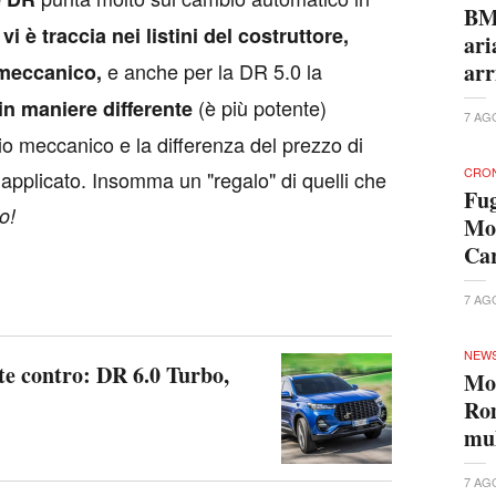
BMW
vi è traccia nei listini del costruttore,
ari
e anche per la DR 5.0 la
arr
 meccanico,
(è più potente)
in maniere differente
7 AG
io meccanico e la differenza del prezzo di
CRO
o applicato. Insomma un "regalo" di quelli che
Fug
o!
Mon
Car
7 AG
NEW
te contro: DR 6.0 Turbo,
Mon
Rom
mul
7 AG