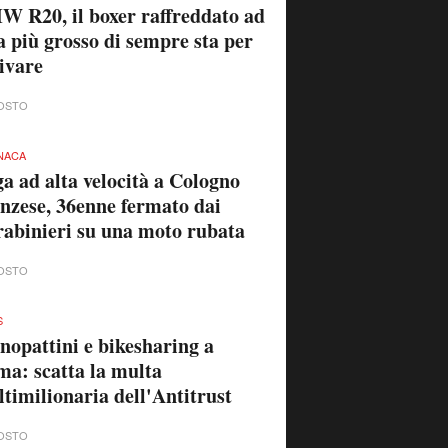
 R20, il boxer raffreddato ad
a più grosso di sempre sta per
ivare
OSTO
NACA
a ad alta velocità a Cologno
zese, 36enne fermato dai
abinieri su una moto rubata
OSTO
S
opattini e bikesharing a
a: scatta la multa
timilionaria dell'Antitrust
OSTO