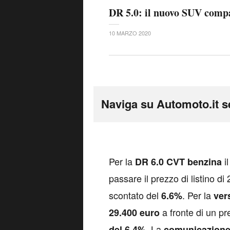
DR 5.0: il nuovo SUV comp
10 MARZO 2020
Naviga su Automoto.it s
P
er la
i
DR 6.0 CVT benzina
passare il prezzo di listino di
scontato del
. Per la
6.6%
ver
a fronte di un pr
29.400 euro
La
del 6.4%.
comunicazion