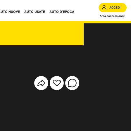
ACCEDI
AUTO NUOVE
AUTO USATE
AUTO D'EPOCA
Area concessionari