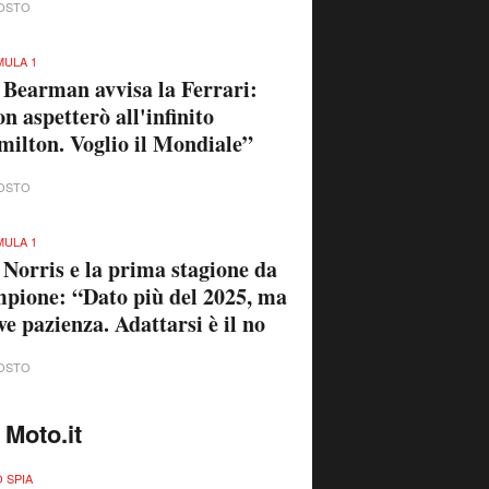
OSTO
ULA 1
 Bearman avvisa la Ferrari:
n aspetterò all'infinito
ilton. Voglio il Mondiale”
OSTO
ULA 1
 Norris e la prima stagione da
pione: “Dato più del 2025, ma
ve pazienza. Adattarsi è il no
OSTO
 Moto.it
 SPIA