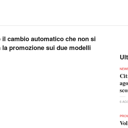
 il cambio automatico che non si
 la promozione sui due modelli
Ul
NEW
Cit
ago
sco
6 AG
PRO
Vol