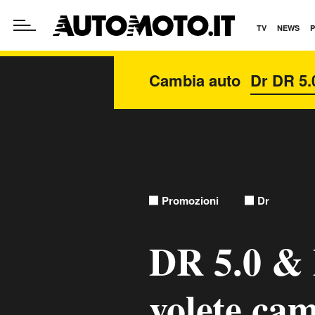
TV
NEWS
Cambia auto
Promozioni
Dr
DR 5.0 & 
volete cam