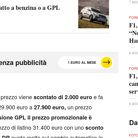
7 AG
atto a benzina o a GPL
FORM
F1,
“No
Ham
6 AG
enza pubblicità
1 EURO AL MESE
FORM
F1,
cam
ser
l prezzo viene
e fa
scontato di 2.000 euro
6 AG
 29.900 euro a
un prezzo
27.900 euro,
sione GPL il prezzo promozionale è
Da
ezzo di listino 31.400 euro con uno
sconto
FOTO
punta molto sul cambio automatico in
e DR