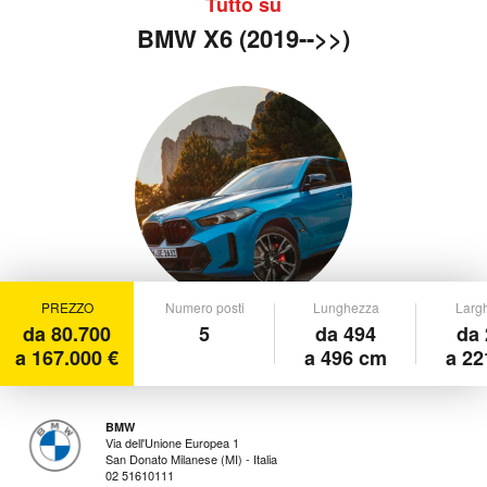
Tutto su
BMW X6 (2019-->>)
PREZZO
Numero posti
Lunghezza
Larg
da 80.700
5
da 494
da 
a 167.000 €
a 496 cm
a 22
BMW
Via dell'Unione Europea 1
San Donato Milanese (MI) - Italia
02 51610111