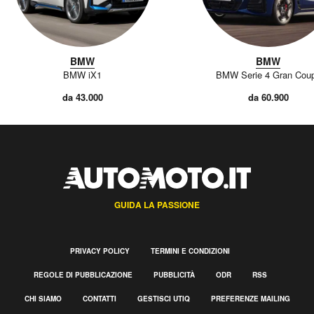
BMW
BMW
BMW iX1
BMW Serie 4 Gran Cou
da 43.000
da 60.900
GUIDA LA PASSIONE
PRIVACY POLICY
TERMINI E CONDIZIONI
REGOLE DI PUBBLICAZIONE
PUBBLICITÀ
ODR
RSS
CHI SIAMO
CONTATTI
GESTISCI UTIQ
PREFERENZE MAILING