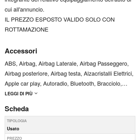
cui all'annuncio.
IL PREZZO ESPOSTO VALIDO SOLO CON
ROTTAMAZIONE
Accessori
ABS, Airbag, Airbag Laterale, Airbag Passeggero,
Airbag posteriore, Airbag testa, Alzacristalli Elettrici,
Apple car play, Autoradio, Bluetooth, Bracciolo,
Cerchi in Lega, Chiusura Centralizzata, Chiusura
LEGGI DI PIÙ
centralizzata telecomandata, Climatizzatore
Scheda
Automatico, Comandi al volante, Comandi vocali,
TIPOLOGIA
Com...
Usato
PREZZO