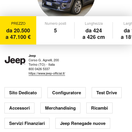
PREZZO
Numero posti
Lunghezza
Larg
da 20.500
5
da 424
da 
a 47.100 €
a 426 cm
a 18
Jeep
Corso G. Agnelli, 200
Torino (TO) - Italia
800 0426 5337
https://www.jeep-official.it/
Sito Dedicato
Configuratore
Test Drive
Accessori
Merchandising
Ricambi
Servizi Finanziari
Jeep Renegade nuove