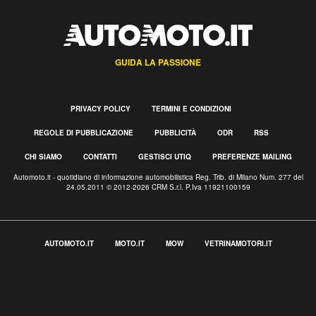
GUIDA LA PASSIONE
PRIVACY POLICY
TERMINI E CONDIZIONI
REGOLE DI PUBBLICAZIONE
PUBBLICITÀ
ODR
RSS
CHI SIAMO
CONTATTI
GESTISCI UTIQ
PREFERENZE MAILING
Automoto.it - quotidiano di informazione automobilistica Reg. Trib. di Milano Num. 277 del
24.05.2011 © 2012-2026 CRM S.r.l. P.Iva 11921100159
AUTOMOTO.IT
MOTO.IT
MOW
VETRINAMOTORI.IT
Informativa sulla raccolta
Le tue preferenze relative alla privacy