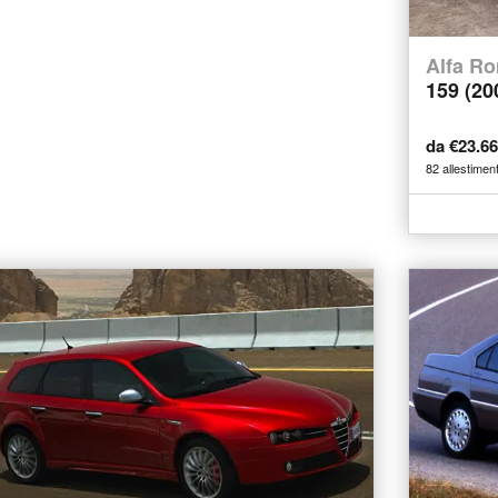
Alfa R
159 (20
da €23.6
82 allestiment