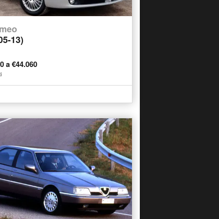
omeo
05-13)
60 a €44.060
i