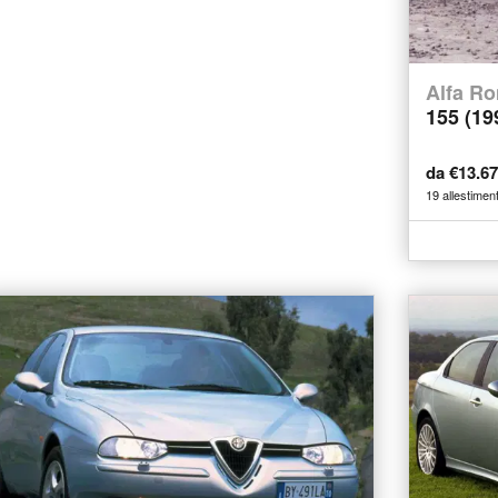
Alfa R
155 (19
da €13.6
19 allestiment