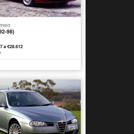
omeo
92-98)
77 a €28.612
i