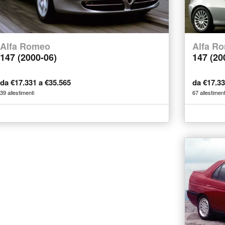
Alfa Romeo
Alfa R
147 (2000-06)
147 (20
da €17.331 a €35.565
da €17.3
39 allestimenti
67 allestiment