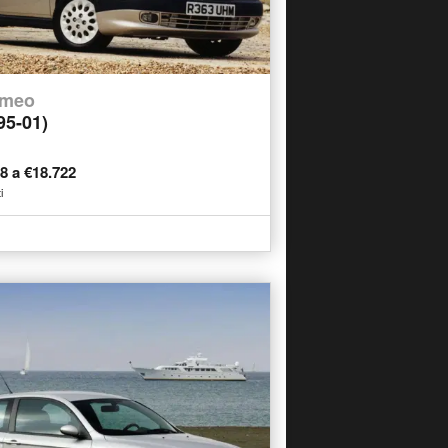
omeo
95-01)
28 a €18.722
i