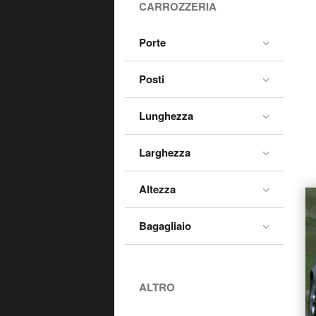
CARROZZERIA
Alfa 90 (1984-88)
Alfasud (1975-84)
Porte
Alfasud SportWagon
(1978-80)
Posti
Alfetta (1975-85)
Lunghezza
Alfetta (1976-87)
Arna (1983-87)
Larghezza
Brera (2005-11)
Altezza
Giulia (2016-->>)
Giulietta (1977-85)
Bagagliaio
Giulietta (2010-21)
GT (2003-11)
Gtv (1995-06)
ALTRO
Junior (2024-->>)