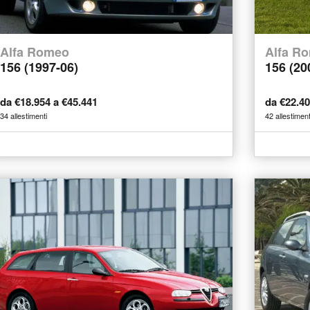
Alfa Romeo
Alfa R
156 (1997-06)
156 (20
da €18.954 a €45.441
da €22.4
34 allestimenti
42 allestiment