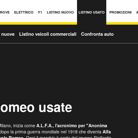
PROVE
ELETTRICO
F1
LISTINO NUOVO
LISTINO USATO
PROMOZIONI
o nuove
Listino veicoli commerciali
Confronta auto
 Romeo usate
Milano, inizia come
A.L.F.A., l'acronimo per "Anonima
 dopo la prima guerra mondiale nel 1918 che diventa
Alfa
cola Romeo.
Oggi il marchio è parte del gruppo Stellantis,