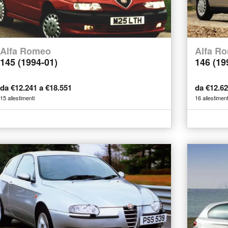
Alfa Romeo
Alfa R
145 (1994-01)
146 (19
da €12.241 a €18.551
da €12.6
15 allestimenti
16 allestiment