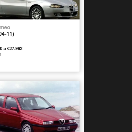
omeo
04-11)
30 a €27.962
i