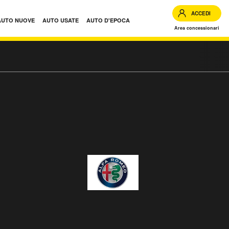
ACCEDI
AUTO NUOVE
AUTO USATE
AUTO D'EPOCA
Area concessionari