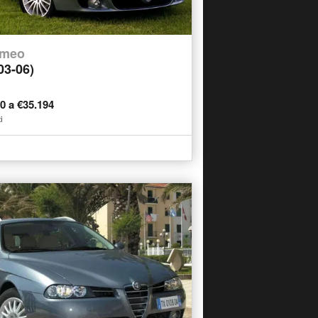
omeo
03-06)
00 a €35.194
i