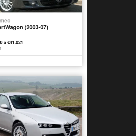
omeo
rtWagon (2003-07)
00 a €41.021
i