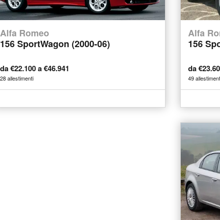
Alfa Romeo
Alfa R
156 SportWagon (2000-06)
156 Spo
da €22.100 a €46.941
da €23.6
28 allestimenti
49 allestiment