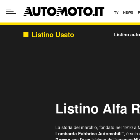
TV
NEWS
Listino Usato
Listino aut
Listino Alfa
La storia del marchio, fondato nel 1910 a 
Lombarda Fabbrica Automobili",
è solo
Romeo
con l'acquisizione dell’ingegner
Ni