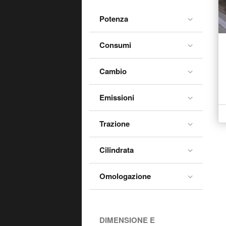
156 SportWagon (2003-
07)
Potenza
159 (2005-13)
159 SportWagon (2006-
Consumi
13)
Cambio
164 (1987-98)
166 (1998-04)
Emissioni
166 (2003-08)
33 (1983-95)
Trazione
33 SportWagon (1984-95)
Cilindrata
4C Coupé (2013-19)
4C Spider (2015-19)
Omologazione
75 (1985-94)
8C Cabrio (2009-10)
DIMENSIONE E
Alfa 6 (1979-87)