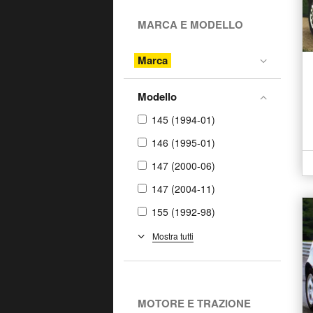
MARCA E MODELLO
Marca
Modello
145 (1994-01)
146 (1995-01)
147 (2000-06)
147 (2004-11)
155 (1992-98)
156 (1997-06)
Mostra tutti
156 (2003-06)
156 SportWagon (2000-
06)
MOTORE E TRAZIONE