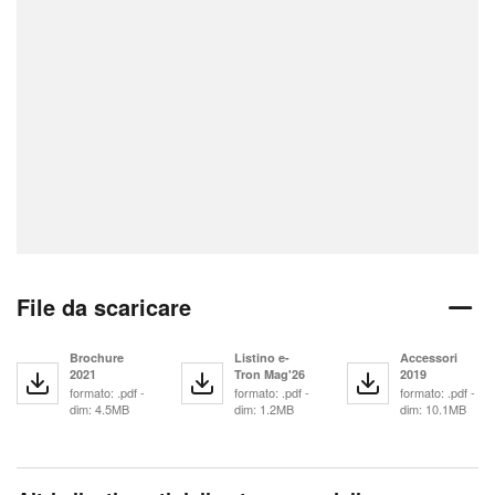
File da scaricare
Brochure
Listino e-
Accessori
2021
Tron Mag'26
2019
formato: .pdf -
formato: .pdf -
formato: .pdf -
dim: 4.5MB
dim: 1.2MB
dim: 10.1MB