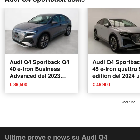
Audi Q4 Sportback Q4
Audi Q4 Sportba
40 e-tron Business
45 e-tron quattro 
Advanced del 2023
edition del 2024 u
usata a Conegliano
Pratola Serra
€ 36,500
€ 46,900
Vedi tutte
Ultime prove e news su Audi Q4