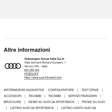
Altre informazioni
Volkswagen Group Italia S.p.A.
Viale Gerhard Richard Gumpert, 1
Verona (VR) - Italia
800 283 454
info@audi.it
https://www.audi.it/it/web/it.html
INFORMAZIONI AGGIUNTIVE
CONFIGURATORE
|
TEST DRIVE
|
ACCESSORI
|
RICAMBI
|
RICAMBI
|
SERVIZI FINANZIARI
|
BROCHURE
|
NEWS SU AUDI Q4 SPORTBACK
|
PROVE SU AUDI
|
LISTINO AUDI Q4 SPORTBACK
|
LISTINO USATO AUDI Q4