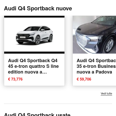
Audi Q4 Sportback nuove
Audi Q4 Sportback Q4
Audi Q4 Sportba
45 e-tron quattro S line
35 e-tron Busine
edition nuova a
nuova a Padova
Conegliano
€ 73,776
€ 59,706
Vedi tutte
Audi Q4 Sportback usate