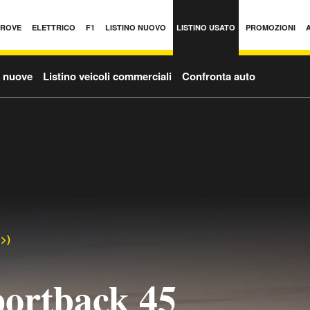
PROVE
ELETTRICO
F1
LISTINO NUOVO
LISTINO USATO
PROMOZIONI
o nuove
Listino veicoli commerciali
Confronta auto
>>)
ortback 45