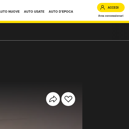
ACCEDI
AUTO NUOVE
AUTO USATE
AUTO D'EPOCA
Area concessionari