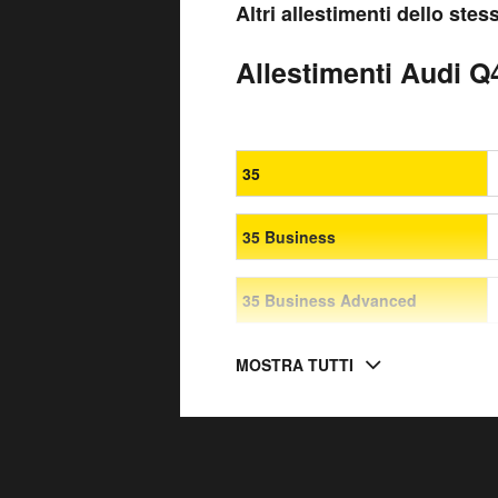
Altri allestimenti dello ste
Allestimenti Audi Q4
35
35 Business
35 Business Advanced
MOSTRA TUTTI