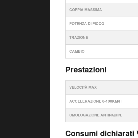
COPPIA MASSIMA
POTENZA DI PICCO
TRAZIONE
CAMBIO
Prestazioni
VELOCITÀ MAX
ACCELERAZIONE 0-100KM/H
OMOLOGAZIONE ANTINQUIN.
Consumi dichiarati