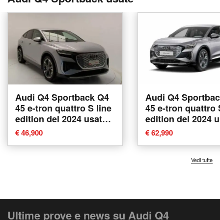
Audi Q4 Sportback Q4
Audi Q4 Sportba
45 e-tron quattro S line
45 e-tron quattro 
edition del 2024 usata a
edition del 2024 u
Pratola Serra
Pratola Serra
€ 46,900
€ 62,990
Vedi tutte
Ultime prove e news su Audi Q4