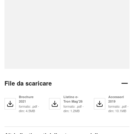
File da scaricare
Brochure
Listino e-
Accessori
2021
Tron Mag'26
2019
formato: .pdf -
formato: .pdf -
formato: .pdf -
dim: 4.5MB
dim: 1.2MB
dim: 10.1MB