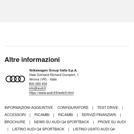
Altre informazioni
Volkswagen Group Italia S.p.A.
Viale Gerhard Richard Gumpert, 1
Verona (VR) - Italia
800 283 454
info@audi.it
https://www.audi.it/it/web/it.html
INFORMAZIONI AGGIUNTIVE
CONFIGURATORE
|
TEST DRIVE
|
ACCESSORI
|
RICAMBI
|
RICAMBI
|
SERVIZI FINANZIARI
|
BROCHURE
|
NEWS SU AUDI Q4 SPORTBACK
|
PROVE SU AUDI
|
LISTINO AUDI Q4 SPORTBACK
|
LISTINO USATO AUDI Q4