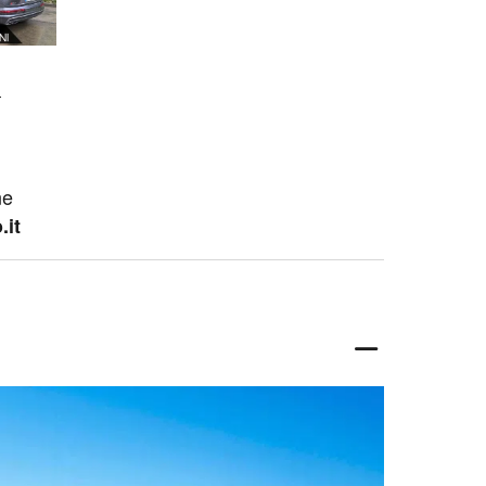
)
ne
.it