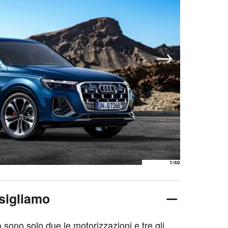
1
/40
sigliamo
a sono solo due le motorizzazioni e tre gli