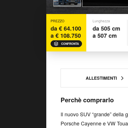
PREZZO
Lunghezza
da € 64.100
da 505 cm
a € 108.750
a 507 cm
CONFRONTA
ALLESTIMENTI
Perchè comprarlo
Il nuovo SUV “grande” della 
Porsche Cayenne e VW Touareg