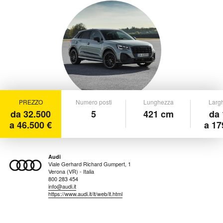
PREZZO
Numero posti
Lunghezza
Larg
da 32.500
5
421 cm
da 
a 46.500 €
a 17
Audi
Viale Gerhard Richard Gumpert, 1
Verona (VR) - Italia
800 283 454
info@audi.it
https://www.audi.it/it/web/it.html