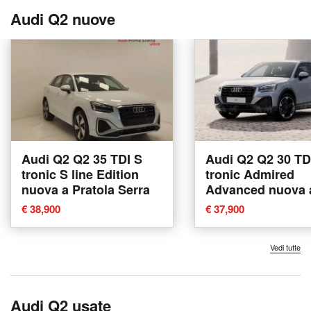
Audi Q2 nuove
Audi Q2 Q2 35 TDI S
Audi Q2 Q2 30 TD
tronic S line Edition
tronic Admired
nuova a Pratola Serra
Advanced nuova 
Padova
€ 38,900
€ 37,900
Vedi tutte
Audi Q2 usate