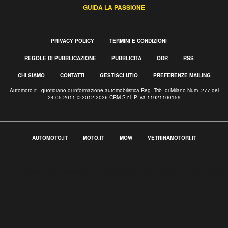
GUIDA LA PASSIONE
PRIVACY POLICY
TERMINI E CONDIZIONI
REGOLE DI PUBBLICAZIONE
PUBBLICITÀ
ODR
RSS
CHI SIAMO
CONTATTI
GESTISCI UTIQ
PREFERENZE MAILING
Automoto.it - quotidiano di informazione automobilistica Reg. Trib. di Milano Num. 277 del
24.05.2011 © 2012-2026 CRM S.r.l. P.Iva 11921100159
AUTOMOTO.IT
MOTO.IT
MOW
VETRINAMOTORI.IT
Informativa sulla raccolta
Le tue preferenze relative alla privacy