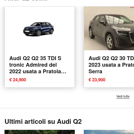
Audi Q2 Q2 35 TDI S
Audi Q2 Q2 30 TD
tronic Admired del
2023 usata a Prat
2022 usata a Pratola
Serra
Serra
€ 24,900
€ 23,900
Vedi tutte
Ultimi articoli su Audi Q2