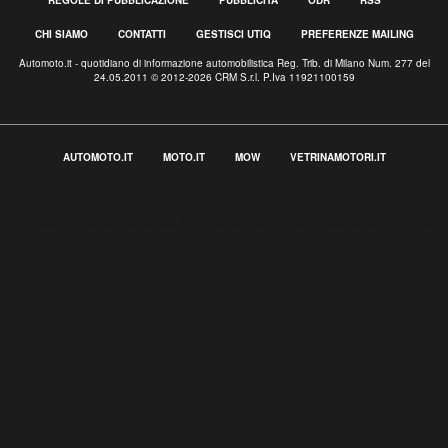
CHI SIAMO
CONTATTI
GESTISCI UTIQ
PREFERENZE MAILING
Automoto.it - quotidiano di informazione automobilistica Reg. Trib. di Milano Num. 277 del
24.05.2011 © 2012-2026 CRM S.r.l. P.Iva 11921100159
AUTOMOTO.IT
MOTO.IT
MOW
VETRINAMOTORI.IT
Informativa sulla raccolta
Le tue preferenze relative alla privacy