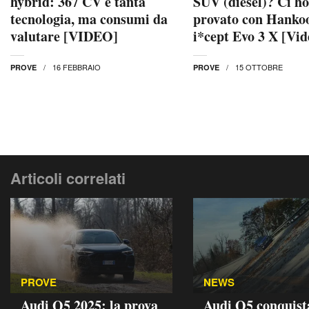
hybrid: 367 CV e tanta
SUV (diesel)? Ci ho
tecnologia, ma consumi da
provato con Hanko
valutare [VIDEO]
i*cept Evo 3 X [Vid
16 FEBBRAIO
15 OTTOBRE
PROVE
PROVE
Articoli correlati
PROVE
NEWS
Audi Q5 2025: la prova
Audi Q5 conquist