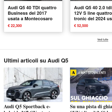
Audi Q5 40 TDI quattro
Audi Q5 40 2.0 td
Business del 2017
12V S line quattro
usata a Montecosaro
tronic del 2024 us
Ancona
€ 22,300
€ 52,500
Vedi tutte
Ultimi articoli su Audi Q5
Audi Q5 Sportback e-
Su una pista di ghia