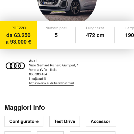
PREZZO
Numero posti
Lunghezza
Larg
da 63.250
5
472 cm
190
a 93.000 €
Audi
Viale Gerhard Richard Gumpert, 1
Verona (VR) - Italia
800 283 454
info@audi.it
https://www.audi.it/it/web/it.html
Maggiori info
Configuratore
Test Drive
Accessori