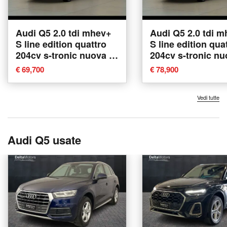
Audi Q5 2.0 tdi mhev+
Audi Q5 2.0 tdi 
S line edition quattro
S line edition qua
204cv s-tronic nuova a
204cv s-tronic nu
Tavarnelle Val di Pesa
Pisa
€ 69,700
€ 78,900
Vedi tutte
Audi Q5 usate