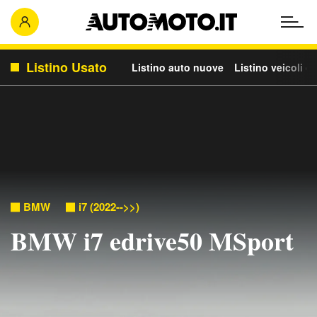
Listino Usato
Listino auto nuove
Listino veicoli c
BMW
i7 (2022-->>)
BMW i7 edrive50 MSport