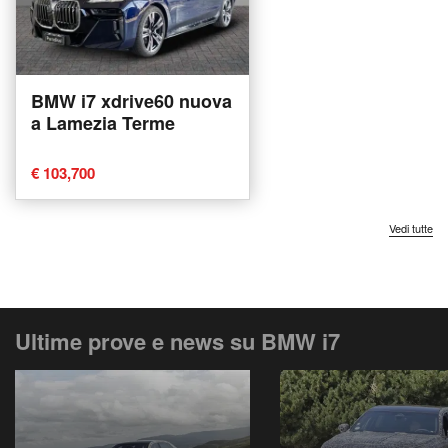
BMW i7 xdrive60 nuova
a Lamezia Terme
€ 103,700
Vedi tutte
Ultime prove e news su BMW i7