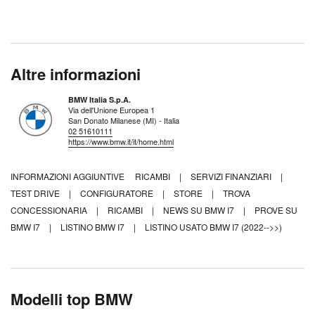
Altre informazioni
BMW Italia S.p.A.
Via dell'Unione Europea 1
San Donato Milanese (MI) - Italia
02 51610111
https://www.bmw.it/it/home.html
INFORMAZIONI AGGIUNTIVE
RICAMBI
|
SERVIZI FINANZIARI
|
TEST DRIVE
|
CONFIGURATORE
|
STORE
|
TROVA
CONCESSIONARIA
|
RICAMBI
|
NEWS SU BMW I7
|
PROVE SU
BMW I7
|
LISTINO BMW I7
|
LISTINO USATO BMW I7 (2022-->>)
Modelli top BMW