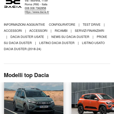
Via Tiburtina, 1159
Roma (RM) - Italia
008 008 7362858
https://www.dacia.it/
INFORMAZIONI AGGIUNTIVE
CONFIGURATORE
|
TEST DRIVE
|
ACCESSORI
|
ACCESSORI
|
RICAMBI
|
SERVIZI FINANZIARI
|
DACIA DUSTER USATE
|
NEWS SU DACIA DUSTER
|
PROVE
SU DACIA DUSTER
|
LISTINO DACIA DUSTER
|
LISTINO USATO
DACIA DUSTER (2018-24)
Modelli top Dacia