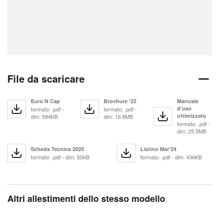
File da scaricare
Euro N Cap
Brochure '22
Manuale
d'uso
formato: .pdf -
formato: .pdf -
ottimizzato
dim: 594KB
dim: 16.8MB
formato: .pdf -
dim: 25.5MB
Scheda Tecnica 2020
Listino Mar'24
formato: .pdf - dim: 50KB
formato: .pdf - dim: 436KB
Altri allestimenti dello stesso modello