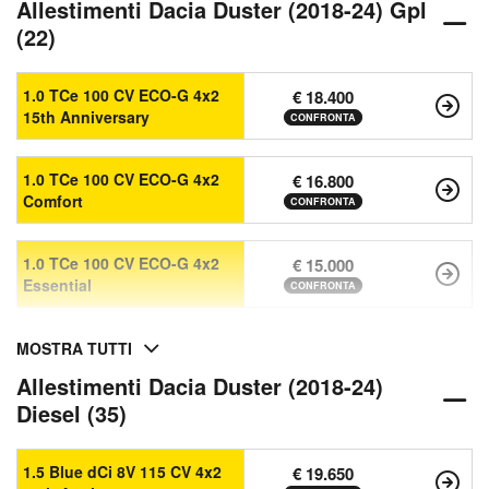
Allestimenti Dacia Duster (2018-24) Gpl
(22)
1.0 TCe 100 CV ECO-G 4x2
€ 18.400
15th Anniversary
CONFRONTA
1.0 TCe 100 CV ECO-G 4x2
€ 16.800
Comfort
CONFRONTA
1.0 TCe 100 CV ECO-G 4x2
€ 15.000
Essential
CONFRONTA
MOSTRA TUTTI
Allestimenti Dacia Duster (2018-24)
Diesel (35)
1.5 Blue dCi 8V 115 CV 4x2
€ 19.650