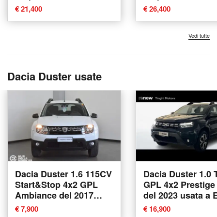
€ 21,400
€ 26,400
Vedi tutte
Dacia Duster usate
Dacia Duster 1.6 115CV
Dacia Duster 1.0
Start&Stop 4x2 GPL
GPL 4x2 Prestige
Ambiance del 2017
del 2023 usata a 
usata a Foligno
€ 7,900
€ 16,900