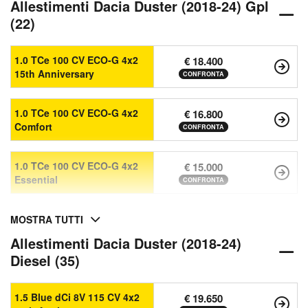
Allestimenti Dacia Duster (2018-24) Gpl
(22)
1.0 TCe 100 CV ECO-G 4x2
€ 18.400
15th Anniversary
CONFRONTA
1.0 TCe 100 CV ECO-G 4x2
€ 16.800
Comfort
CONFRONTA
1.0 TCe 100 CV ECO-G 4x2
€ 15.000
Essential
CONFRONTA
MOSTRA TUTTI
Allestimenti Dacia Duster (2018-24)
Diesel (35)
1.5 Blue dCi 8V 115 CV 4x2
€ 19.650