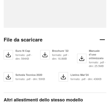
File da scaricare
Euro N Cap
Brochure '22
Manuale
d'uso
formato: .pdf -
formato: .pdf -
ottimizzato
dim: 594KB
dim: 16.8MB
formato: .pdf -
dim: 25.5MB
Scheda Tecnica 2020
Listino Mar'24
formato: .pdf - dim: 50KB
formato: .pdf - dim: 436KB
Altri allestimenti dello stesso modello