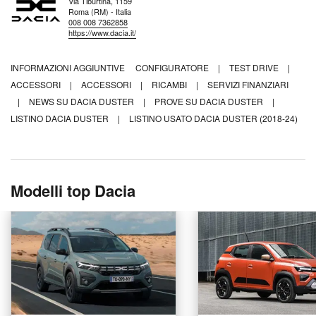
Via Tiburtina, 1159
Roma (RM) - Italia
008 008 7362858
https://www.dacia.it/
INFORMAZIONI AGGIUNTIVE
CONFIGURATORE
|
TEST DRIVE
|
ACCESSORI
|
ACCESSORI
|
RICAMBI
|
SERVIZI FINANZIARI
|
NEWS SU DACIA DUSTER
|
PROVE SU DACIA DUSTER
|
LISTINO DACIA DUSTER
|
LISTINO USATO DACIA DUSTER (2018-24)
Modelli top Dacia