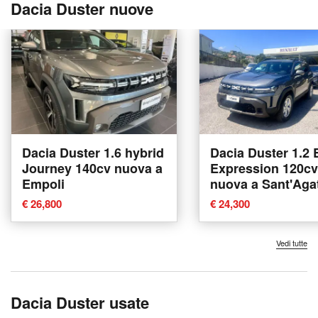
Dacia Duster nuove
Dacia Duster 1.6 hybrid
Dacia Duster 1.2
Journey 140cv nuova a
Expression 120cv
Empoli
nuova a Sant'Agat
Militello
€ 26,800
€ 24,300
Vedi tutte
Dacia Duster usate