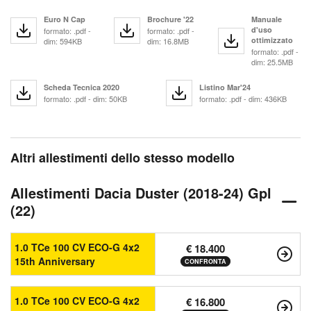
Euro N Cap
Brochure '22
Manuale
d'uso
formato: .pdf -
formato: .pdf -
ottimizzato
dim: 594KB
dim: 16.8MB
formato: .pdf -
dim: 25.5MB
Scheda Tecnica 2020
Listino Mar'24
formato: .pdf - dim: 50KB
formato: .pdf - dim: 436KB
Altri allestimenti dello stesso modello
Allestimenti Dacia Duster (2018-24) Gpl
(22)
1.0 TCe 100 CV ECO-G 4x2
€ 18.400
15th Anniversary
CONFRONTA
1.0 TCe 100 CV ECO-G 4x2
€ 16.800