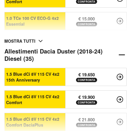
Comfort
CONFRONTA
1.0 TCe 100 CV ECO-G 4x2
€ 15.000
Essential
CONFRONTA
MOSTRA TUTTI
Allestimenti Dacia Duster (2018-24)
Diesel (35)
1.5 Blue dCi 8V 115 CV 4x2
€ 19.650
15th Anniversary
CONFRONTA
1.5 Blue dCi 8V 115 CV 4x2
€ 19.900
Comfort
CONFRONTA
1.5 Blue dCi 8V 115 CV 4x2
€ 21.800
Comfort DaciaPlus
CONFRONTA