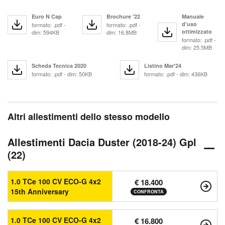
Euro N Cap
Brochure '22
Manuale
d'uso
formato: .pdf -
formato: .pdf -
ottimizzato
dim: 594KB
dim: 16.8MB
formato: .pdf -
dim: 25.5MB
Scheda Tecnica 2020
Listino Mar'24
formato: .pdf - dim: 50KB
formato: .pdf - dim: 436KB
Altri allestimenti dello stesso modello
Allestimenti Dacia Duster (2018-24) Gpl
(22)
1.0 TCe 100 CV ECO-G 4x2
€ 18.400
15th Anniversary
CONFRONTA
1.0 TCe 100 CV ECO-G 4x2
€ 16.800