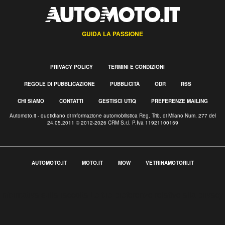
GUIDA LA PASSIONE
PRIVACY POLICY
TERMINI E CONDIZIONI
REGOLE DI PUBBLICAZIONE
PUBBLICITÀ
ODR
RSS
CHI SIAMO
CONTATTI
GESTISCI UTIQ
PREFERENZE MAILING
Automoto.it - quotidiano di informazione automobilistica Reg. Trib. di Milano Num. 277 del
24.05.2011 © 2012-2026 CRM S.r.l. P.Iva 11921100159
AUTOMOTO.IT
MOTO.IT
MOW
VETRINAMOTORI.IT
Informativa sulla raccolta
Le tue preferenze relative alla privacy