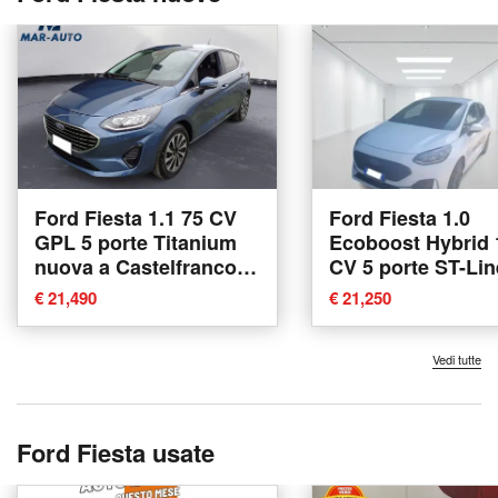
Ford Fiesta 1.1 75 CV
Ford Fiesta 1.0
GPL 5 porte Titanium
Ecoboost Hybrid 
nuova a Castelfranco
CV 5 porte ST-Lin
Veneto
nuova a Latina
€ 21,490
€ 21,250
Vedi tutte
Ford Fiesta usate