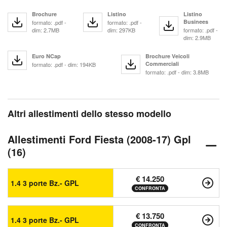
Brochure
Listino
Listino
Businees
formato: .pdf -
formato: .pdf -
dim: 2.7MB
dim: 297KB
formato: .pdf -
dim: 2.9MB
Euro NCap
Brochure Veicoli
Commerciali
formato: .pdf - dim: 194KB
formato: .pdf - dim: 3.8MB
Altri allestimenti dello stesso modello
Allestimenti Ford Fiesta (2008-17) Gpl
(16)
€ 14.250
1.4 3 porte Bz.- GPL
CONFRONTA
€ 13.750
1.4 3 porte Bz.- GPL
CONFRONTA