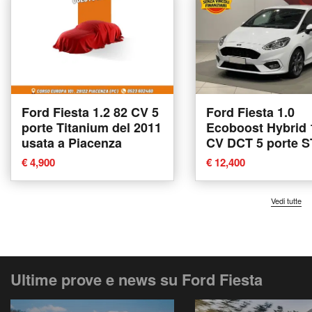
Ford Fiesta 1.2 82 CV 5
Ford Fiesta 1.0
porte Titanium del 2011
Ecoboost Hybrid 
usata a Piacenza
CV DCT 5 porte S
del 2021 usata a
€ 4,900
€ 12,400
Montagna in Valte
Vedi tutte
Ultime prove e news su Ford Fiesta