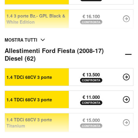
1.4 3 porte Bz.- GPL Black &
€ 16.100
White Edition
CONFRONTA
MOSTRA TUTTI
Allestimenti Ford Fiesta (2008-17)
Diesel (62)
€ 13.500
1.4 TDCi 68CV 3 porte
CONFRONTA
€ 11.000
1.4 TDCi 68CV 3 porte
CONFRONTA
1.4 TDCi 68CV 3 porte
€ 15.000
Titanium
CONFRONTA