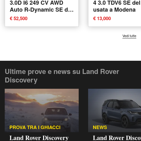
3.0D I6 249 CV AWD
4 3.0 TDV6 SE del
Auto R-Dynamic SE del
usata a Modena
2023 usata a Modena
€ 52,500
€ 13,000
Vedi tutte
Ultime prove e news su Land Rover
Discovery
PROVA TRA I GHIACCI
NEWS
Land Rover Discovery
Land Rover Disco