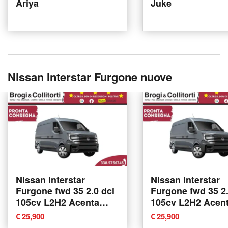
Ariya
Juke
Nissan Interstar Furgone nuove
Nissan Interstar
Nissan Interstar
Furgone fwd 35 2.0 dci
Furgone fwd 35 2.
105cv L2H2 Acenta
105cv L2H2 Acen
nuova a Empoli
nuova a Empoli
€ 25,900
€ 25,900