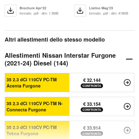
Brochure Apr'22
Listino Mag'23
formato: .pdf - dim: 1.5MB
formato: .pdf - dim: 418KB
Altri allestimenti dello stesso modello
Allestimenti Nissan Interstar Furgone
(2021-24) Diesel (144)
35 2.3 dCi 110CV PC-TM
€ 32.144
Acenta Furgone
CONFRONTA
35 2.3 dCi 110CV PC-TM N-
€ 33.154
Connecta Furgone
CONFRONTA
35 2.3 dCi 110CV PC-TM
€ 33.914
Tekna Furgone
CONFRONTA