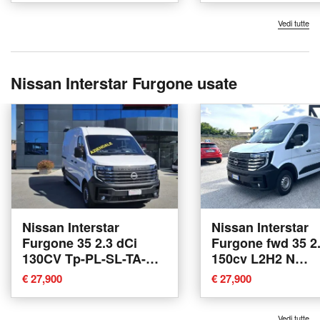
Vedi tutte
Nissan Interstar Furgone usate
Nissan Interstar
Nissan Interstar
Furgone 35 2.3 dCi
Furgone fwd 35 2.
130CV Tp-PL-SL-TA-RG
150cv L2H2 N
N-Connecta Furgone
Connecta del 202
€ 27,900
€ 27,900
del 2024 usata a Lucca
usata a Ferrara
Vedi tutte