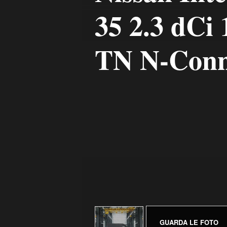
35 2.3 dCi
TN N-Conn
GUARDA LE FOTO