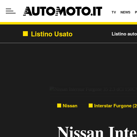
TV
NEWS
Listino Usato
Listino aut
Nissan
Interstar Furgone (2
Nissan Int