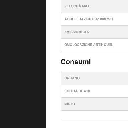
VELOCITÀ MAX
ACCELERAZIONE 0-100KM/H
EMISSIONI CO2
OMOLOGAZIONE ANTINQUIN.
Consumi
URBANO
EXTRAURBANO
MISTO