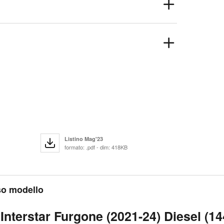
Listino Mag'23
formato: .pdf - dim: 418KB
sso modello
Interstar Furgone (2021-24) Diesel (14