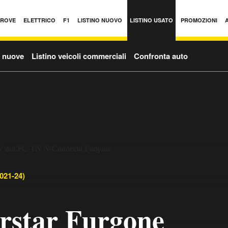
PROVE
ELETTRICO
F1
LISTINO NUOVO
LISTINO USATO
PROMOZIONI
o nuove
Listino veicoli commerciali
Confronta auto
021-24)
erstar Furgone