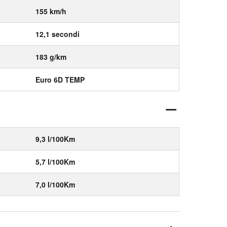
155 km/h
12,1 secondi
183 g/km
Euro 6D TEMP
9,3 l/100Km
5,7 l/100Km
7,0 l/100Km