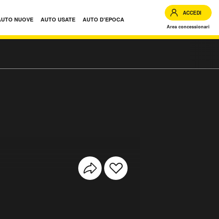
ACCEDI
AUTO NUOVE
AUTO USATE
AUTO D'EPOCA
Area concessionari