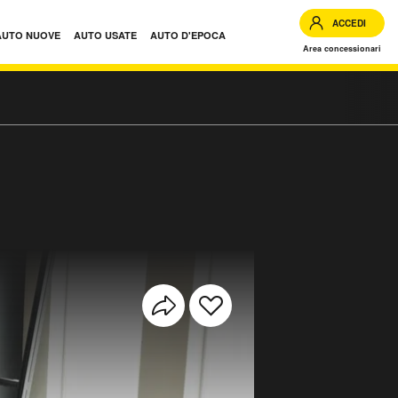
ACCEDI
AUTO NUOVE
AUTO USATE
AUTO D'EPOCA
Area concessionari