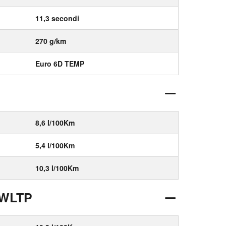
11,3 secondi
270 g/km
Euro 6D TEMP
8,6 l/100Km
5,4 l/100Km
10,3 l/100Km
 WLTP