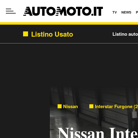
TV
NEWS
Listino Usato
Listino aut
Nissan
Interstar Furgone (2
Nissan Int