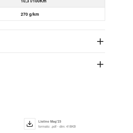
10,3 l/100Km
270 g/km
Listino Mag'23
formato: .pdf - dim: 418KB