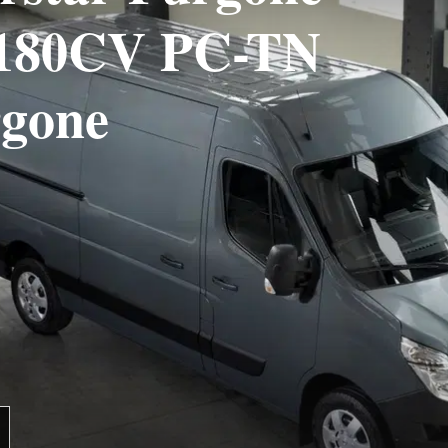
i 180CV PC-TN
rgone