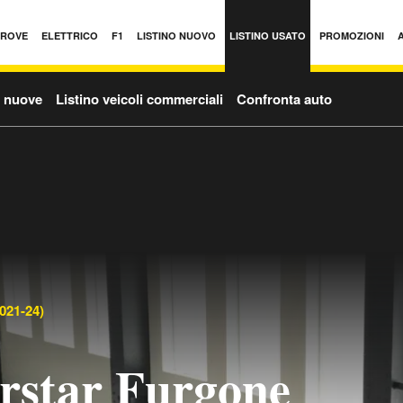
PROVE
ELETTRICO
F1
LISTINO NUOVO
LISTINO USATO
PROMOZIONI
o nuove
Listino veicoli commerciali
Confronta auto
021-24)
erstar Furgone