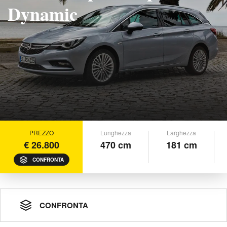
Dynamic
PREZZO
Lunghezza
Larghezza
€ 26.800
470 cm
181 cm
CONFRONTA
CONFRONTA