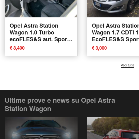
Opel Astra Station
Opel Astra Statio
Wagon 1.0 Turbo
Wagon 1.7 CDTI 
ecoFLES&S aut. Sports
EcoFLES&S Spor
Innovation del 2017
Cosmo del 2014 u
€ 8,400
€ 3,000
usata a Muggia
a Casalgrande
Vedi tutte
Ultime prove e news su Opel Astra
Station Wagon