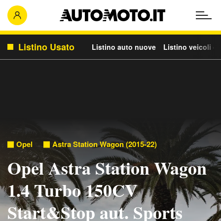
Listino Usato
Listino auto nuove
Listino veicoli c
Opel
Astra Station Wagon (2015-22)
Opel Astra Station Wagon
1.4 Turbo 150CV
Start&Stop aut. Sports