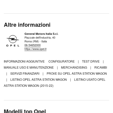
Altre informazioni
General Motors Italia S.r.l.
Piazzale dell'Industria, 40
Roma (RM) - Italia
06-54652000
https://www.opel.it
INFORMAZIONI AGGIUNTIVE
CONFIGURATORE
|
TEST DRIVE
|
MANUALE USO E MANUTENZIONE
|
MERCHANDISING
|
RICAMBI
|
SERVIZI FINANZIARI
|
PROVE SU OPEL ASTRA STATION WAGON
|
LISTINO OPEL ASTRA STATION WAGON
|
LISTINO USATO OPEL
ASTRA STATION WAGON (2015-22)
Modelli top Opel