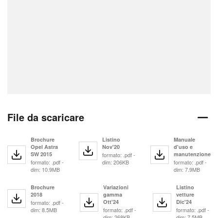
File da scaricare
Brochure
Listino
Manuale
Opel Astra
Nov'20
d'uso e
SW 2015
manutenzione
formato: .pdf -
formato: .pdf -
dim: 206KB
formato: .pdf -
dim: 10.9MB
dim: 7.9MB
Brochure
Variazioni
Listino
2018
gamma
vetture
Ott'24
Dic'24
formato: .pdf -
dim: 8.5MB
formato: .pdf -
formato: .pdf -
dim: 268KB
dim: 7.5MB