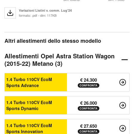
Variazioni Listini v. comm. Lug'24
formato: .pdf - dim: 117KB
Altri allestimenti dello stesso modello
Allestimenti Opel Astra Station Wagon
(2015-22) Metano (3)
1.4 Turbo 110CV EcoM
€ 24.300
Sports Advance
CONFRONTA
1.4 Turbo 110CV EcoM
€ 26.000
Sports Dynamic
CONFRONTA
1.4 Turbo 110CV EcoM
€ 27.650
Sports Innovation
CONFRONTA