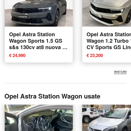
Opel Astra Station
Opel Astra Statio
Wagon Sports 1.5 GS
Wagon 1.2 Turbo 
s&s 130cv at8 nuova a
CV Sports GS Lin
Torino
nuova a Desenzan
€ 24,990
€ 23,200
Garda
Vedi tutte
Opel Astra Station Wagon usate