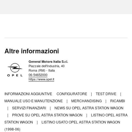
Altre informazioni
General Motors Italia S.r.l.
Piazzale dell'Industria, 40
Roma (RM) - Italia
06-54652000
https://www.opel.it
INFORMAZIONI AGGIUNTIVE
CONFIGURATORE
|
TEST DRIVE
|
MANUALE USO E MANUTENZIONE
|
MERCHANDISING
|
RICAMBI
|
SERVIZI FINANZIARI
|
NEWS SU OPEL ASTRA STATION WAGON
|
PROVE SU OPEL ASTRA STATION WAGON
|
LISTINO OPEL ASTRA
STATION WAGON
|
LISTINO USATO OPEL ASTRA STATION WAGON
(1998-06)