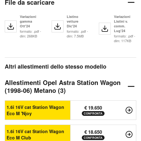
File da scaricare
Variazioni
Listino
Variazioni
gamma
vetture
Listini v.
Ott'24
Dic'24
comm.
Lug'24
formato: .pdf -
formato: .pdf -
dim: 268KB
dim: 7.5MB
formato: .pdf -
dim: 117KB
Altri allestimenti dello stesso modello
Allestimenti Opel Astra Station Wagon
(1998-06) Metano (3)
1.6i 16V cat Station Wagon
€ 19.650
Eco M 'Njoy
CONFRONTA
1.6i 16V cat Station Wagon
€ 18.650
Eco M Club
CONFRONTA