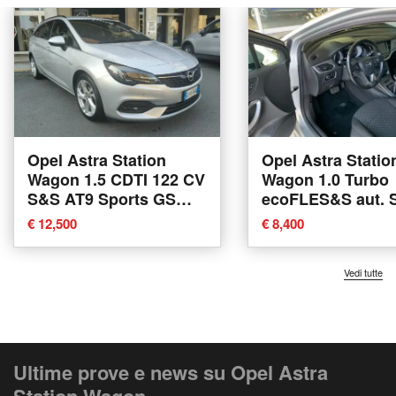
Opel Astra Station
Opel Astra Statio
Wagon 1.5 CDTI 122 CV
Wagon 1.0 Turbo
S&S AT9 Sports GS
ecoFLES&S aut. 
Line del 2020 usata a
Innovation del 20
€ 12,500
€ 8,400
Savona
usata a Muggia
Vedi tutte
Ultime prove e news su Opel Astra
Station Wagon