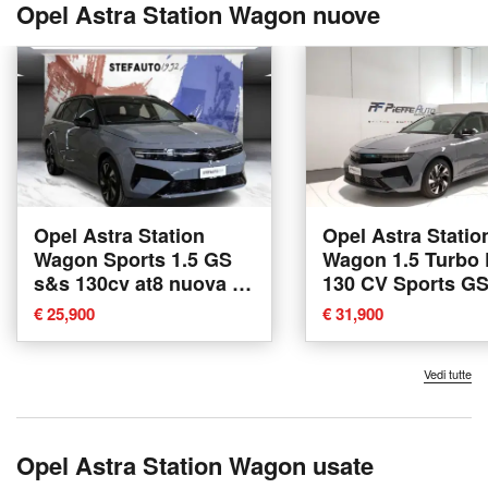
Opel Astra Station Wagon nuove
Opel Astra Station
Opel Astra Statio
Wagon Sports 1.5 GS
Wagon 1.5 Turbo 
s&s 130cv at8 nuova a
130 CV Sports GS
Bologna
nuova a L'Aquila
€ 25,900
€ 31,900
Vedi tutte
Opel Astra Station Wagon usate