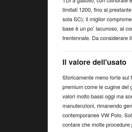
TDI a gasolio, con cilindrate e 
limitati 1200, fino al prestan
sola SC): il miglior compromes
base è un po’ lacunoso, al con
trentennale. Da considerare 
Il valore dell'usato
Storicamente meno forte sul fr
premium come le cugine del g
valori molto bassi oggi ma sono
manutenzioni, rimanendo gen
contemporanee VW Polo. Solo 
contare che molte procedure p