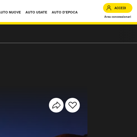
ACCEDI
AUTO NUOVE
AUTO USATE
AUTO D'EPOCA
Area concessionari