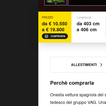
PREZZO
Lunghezza
da € 10.550
da 403 cm
a € 19.800
a 406 cm
CONFRONTA
ALLESTIMENTI
Perchè comprarla
Onesta vettura spagnola del 
tedesco del gruppo VAG. Una