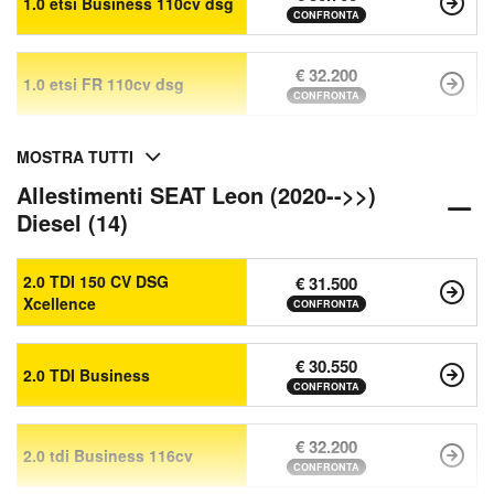
1.0 etsi Business 110cv dsg
CONFRONTA
€ 32.200
1.0 etsi FR 110cv dsg
CONFRONTA
MOSTRA TUTTI
Allestimenti SEAT Leon (2020-->>)
Diesel (14)
2.0 TDI 150 CV DSG
€ 31.500
Xcellence
CONFRONTA
€ 30.550
2.0 TDI Business
CONFRONTA
€ 32.200
2.0 tdi Business 116cv
CONFRONTA