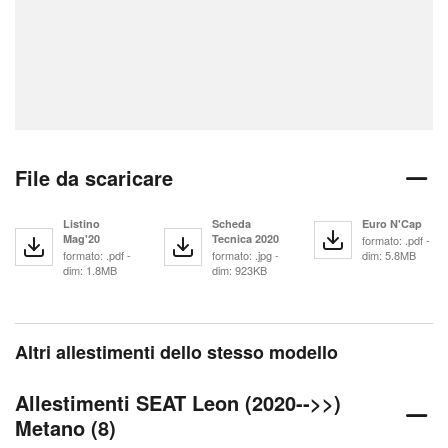
File da scaricare
Listino
Scheda
Euro N'Cap
Mag'20
Tecnica 2020
formato: .pdf -
formato: .pdf -
formato: .jpg -
dim: 5.8MB
dim: 1.8MB
dim: 923KB
Altri allestimenti dello stesso modello
Allestimenti SEAT Leon (2020-->>)
Metano (8)