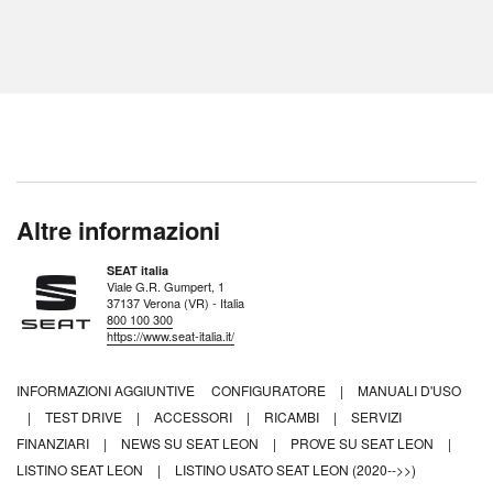
Altre informazioni
SEAT italia
Viale G.R. Gumpert, 1
37137 Verona (VR) - Italia
800 100 300
https://www.seat-italia.it/
INFORMAZIONI AGGIUNTIVE
CONFIGURATORE
|
MANUALI D'USO
|
TEST DRIVE
|
ACCESSORI
|
RICAMBI
|
SERVIZI
FINANZIARI
|
NEWS SU SEAT LEON
|
PROVE SU SEAT LEON
|
LISTINO SEAT LEON
|
LISTINO USATO SEAT LEON (2020-->>)