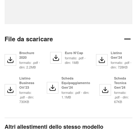
File da scaricare
Brochure
Euro N'Cap
Listino
2020
Gen'24
formato: .pdf -
formato: .pdf -
dim: 1MB
formato: .pdf -
dim: 2.2MB
dim: 728KB
Listino
Scheda
Scheda
Business
Equipaggiamento
Tecnica
Ott'23
Gen'24
Gen'24
formato:
formato: .pdf - dim:
formato:
.pdf - dim:
1.1MB
.pdf - dim:
730KB
67KB
Altri allestimenti dello stesso modello