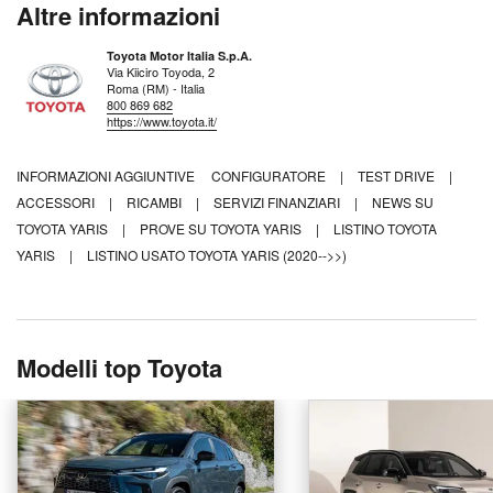
Altre informazioni
Toyota Motor Italia S.p.A.
Via Kiiciro Toyoda, 2
Roma (RM) - Italia
800 869 682
https://www.toyota.it/
INFORMAZIONI AGGIUNTIVE
CONFIGURATORE
|
TEST DRIVE
|
ACCESSORI
|
RICAMBI
|
SERVIZI FINANZIARI
|
NEWS SU
TOYOTA YARIS
|
PROVE SU TOYOTA YARIS
|
LISTINO TOYOTA
YARIS
|
LISTINO USATO TOYOTA YARIS (2020-->>)
Modelli top Toyota