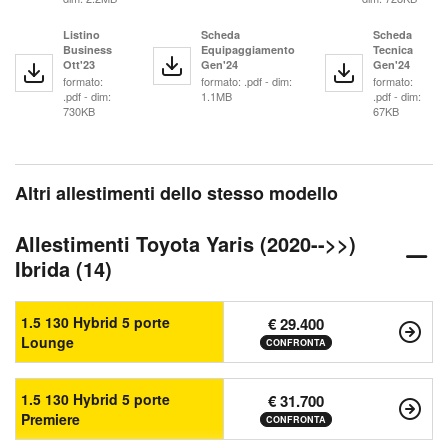
Listino
Scheda
Scheda
Business
Equipaggiamento
Tecnica
Ott'23
Gen'24
Gen'24
formato:
formato: .pdf - dim:
formato:
.pdf - dim:
1.1MB
.pdf - dim:
730KB
67KB
Altri allestimenti dello stesso modello
Allestimenti Toyota Yaris (2020-->>)
Ibrida (14)
1.5 130 Hybrid 5 porte
€ 29.400
Lounge
CONFRONTA
1.5 130 Hybrid 5 porte
€ 31.700
Premiere
CONFRONTA