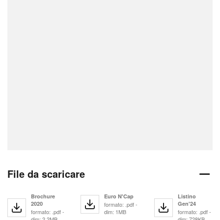
File da scaricare
Brochure
Euro N'Cap
Listino
2020
Gen'24
formato: .pdf -
formato: .pdf -
dim: 1MB
formato: .pdf -
dim: 2.2MB
dim: 728KB