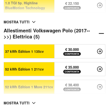
1.0 TGI 5p. Highline
€ 22.150
BlueMotion Technology
CONFRONTA
MOSTRA TUTTI
Allestimenti Volkswagen Polo (2017--
>>) Elettrica (5)
€ 30.000
37 kWh Edition 1 135cv
CONFRONTA
€ 35.000
52 kWh Edition 1 211cv
CONFRONTA
€ 38.400
52 kWh Edition 1 More 211cv
CONFRONTA
MOSTRA TUTTI