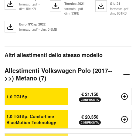
Tecnica 2021
Giu'21
formato: .pdf -
dim: 591KB
formato: .pdf -
formato: .pdf -
dim: 33KB
dim: 631KB
Euro N'Cap 2022
formato: .pdf - dim: 5.8MB
Altri allestimenti dello stesso modello
Allestimenti Volkswagen Polo (2017--
>>) Metano (7)
€ 21.150
1.0 TGI 5p.
CONFRONTA
1.0 TGI 5p. Comfortline
€ 20.350
BlueMotion Technology
CONFRONTA