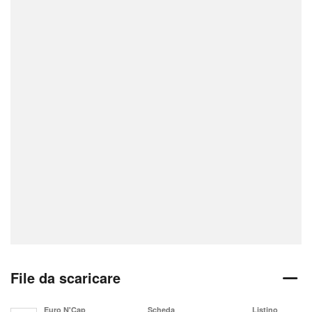
File da scaricare
Euro N'Cap
Scheda
Listino