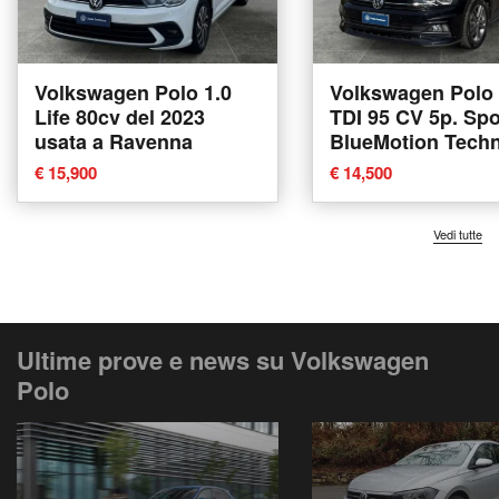
Volkswagen Polo 1.0
Volkswagen Polo 
Life 80cv del 2023
TDI 95 CV 5p. Spo
usata a Ravenna
BlueMotion Tech
del 2020 usata a
€ 15,900
€ 14,500
Ravenna
Vedi tutte
Ultime prove e news su Volkswagen
Polo