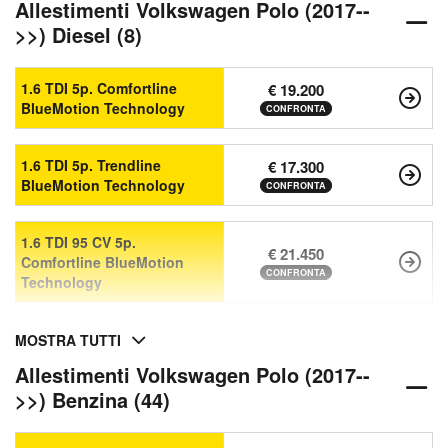
Allestimenti Volkswagen Polo (2017--
>>) Diesel (8)
1.6 TDI 5p. Comfortline
€ 19.200
BlueMotion Technology
CONFRONTA
1.6 TDI 5p. Trendline
€ 17.300
BlueMotion Technology
CONFRONTA
1.6 TDI 95 CV 5p.
€ 21.450
Comfortline BlueMotion
CONFRONTA
Technology
MOSTRA TUTTI
Allestimenti Volkswagen Polo (2017--
>>) Benzina (44)