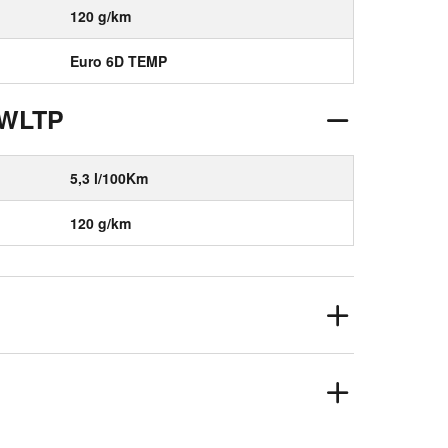
120 g/km
Euro 6D TEMP
 WLTP
5,3 l/100Km
120 g/km