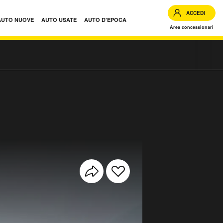
ACCEDI
AUTO NUOVE
AUTO USATE
AUTO D'EPOCA
Area concessionari