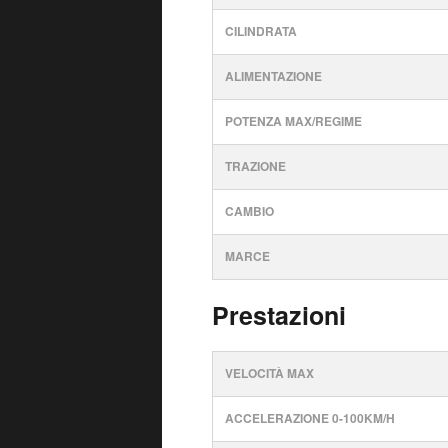
CILINDRATA
ALIMENTAZIONE
POTENZA MAX/REGIME
TRAZIONE
CAMBIO
MARCE
Prestazioni
VELOCITÀ MAX
ACCELERAZIONE 0-100KM/H