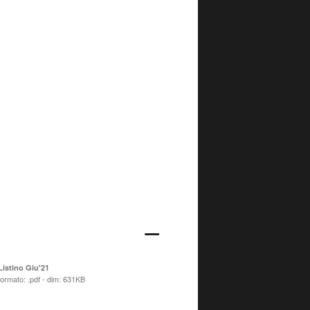
Listino Giu'21
formato: .pdf - dim: 631KB