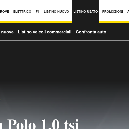
PROVE
ELETTRICO
F1
LISTINO NUOVO
LISTINO USATO
PROMOZIONI
o nuove
Listino veicoli commerciali
Confronta auto
)
Polo 1.0 tsi